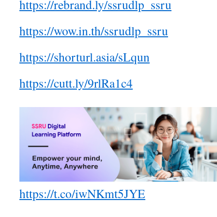
https://rebrand.ly/ssrudlp_ssru
https://wow.in.th/ssrudlp_ssru
https://shorturl.asia/sLqun
https://cutt.ly/9rlRa1c4
https://t.co/iwNKmt5JYE