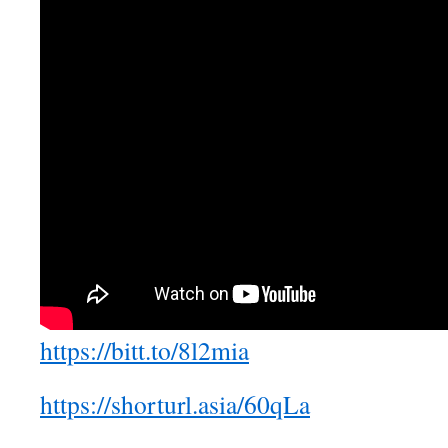
https://bitt.to/8l2mia
https://shorturl.asia/60qLa