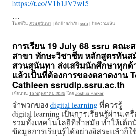
https://t.co/V1b1JV7wI5
…
บน
โพสท์ใน
สวนสุนันทา
|
ติดป้ายกำกับ
ssru
|
ปิดความเห็น
สวนสุนันท
มหาวิทยาลั
ราชภัฏ
การเรียน 19 July 68 ssru คณะสว
ผลิต
สาขา ทักษะวิชาชีพ หลักสูตรทันส
บุคลากร
คุณภาพ
สวนสุนันทา ส่งเสริมนักศึกษาทุกด
สู่
ตลาด
แล้วเป็นที่ต้องการของตลาดงาน 
งาน
Cathleen ssrudlp.ssru.ac.th
ที่
ดี
เขียนบน
15 พฤษภาคม 2025
โดย
Joshua Parker
สุด
สาขา
จำพวกของ
digital learning
ที่ควรรู้
ยอด
digital learning เป็นการเรียนรู้ผ่านเครื
นิยม
สวนสุนันท
รวมทั้งเทคโนโลยีที่ล้ำสมัย ทำให้เด็กน
หลักสูตร
ข้อมูลการเรียนรู้ได้อย่างอิสระแล้วก็ใ
ครุศาสตร์