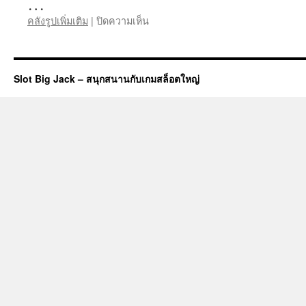
…
บน
คลังรูปเพิ่มเติม
|
ปิดความเห็น
การ
เรียน
19
July
Slot Big Jack – สนุกสนานกับเกมสล็อตใหญ่
68
ssru
คณะ
สวนสุนันทา
เด่น
ทุก
สาขา
ทักษะ
วิชาชีพ
หลักสูตร
ทัน
สมัย
การ
อบรม
อาชีพ
สวนสุนันทา