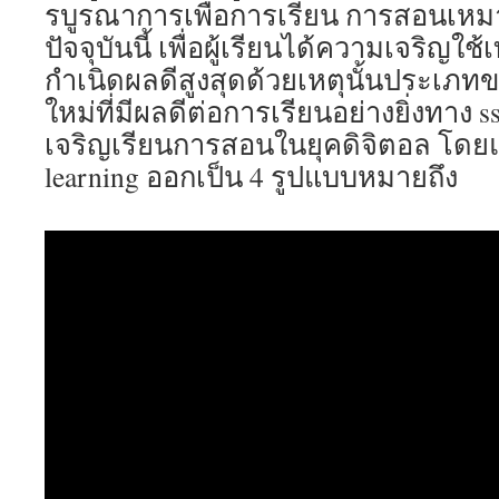
รบูรณาการเพื่อการเรียน การสอนเหม
สวนสุนันท
ศูนย์
ปัจจุบันนี้ เพื่อผู้เรียนได้ความเจริญใ
พัฒนา
กำเนิดผลดีสูงสุดด้วยเหตุนั้นประเภทของ
วิชาชีพ
ทางการ
ใหม่ที่มีผลดีต่อการเรียนอย่างยิ่งทาง s
ศึกษา
เจริญเรียนการสอนในยุคดิจิตอล โดยแ
ssru
สมัคร
learning ออกเป็น 4 รูปแบบหมายถึง
เรียน
ออนไลน์
Top
86
by
Glory
ssru.ac.th
18
FEB
26