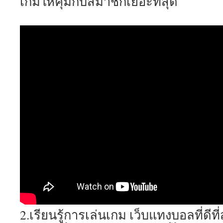
เกมให้คุ้มกับสมาชิกเยอะที่สุด
2.เรียนรู้การเล่นเกม เว็บแทงบอลที่ดีท