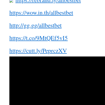
https://wow.in.th/allbestbet
http://gg.gg/allbestbet
https://t.co/9MtQEf5vI5
https://cutt.ly/PeprczXV