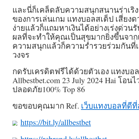
และนี่ก็เคล็ดลับความสนุกสนานร่าเริ
ของการเล่นเกม แทงบอลสเต็ป เสี่ยงดวง
ง่ายแล้วก็แถมหาเงินได้อย่างเร่งด่วน
ผลที่จะทำให้คุณเป็นสุขมากยิ่งขึ้นจาก
ความสนุกแล้วก็ความร่ำรวยร่วมกันที่เว
วงจร
กดรับเครดิตฟรีได้ด้วยตัวเอง แทงบอล
Allbestbet.com 23 July 2024 Hai โอนไ
ปลอดภัย100% Top 86
ขอขอบคุณมาก Ref.
เว็บแทงบอลที่ดีที่
https://bit.ly/allbestbet
https://rebrand.ly/allbestbet