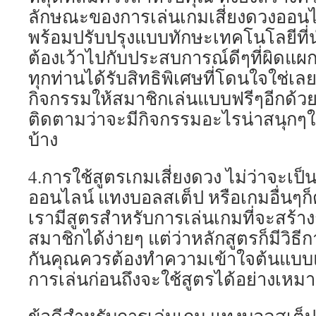
ลักษณะของการเล่นเกมเสี่ยงดวงออนไล
พร้อมปรับปรุงแบบทักษะเทคโนโลยีที่
ต้องเว้าไปกับประสบการณ์ดีๆที่ผิดแผ
ทุกท่านได้รับสิทธิพิเศษที่โดนใจใช่เลย
กิจกรรมให้สมาชิกเล่นแบบฟรีๆอีกด้
ติดตามว่าจะมีกิจกรรมอะไรน่าสนุกๆให
บ้าง
4.การใช้สูตรเกมเสี่ยงดวง ไม่ว่าจะเป
ออนไลน์ แทงบอลสเต็ป หรือเกมอื่นๆก
เรามีสูตรสำหรับการเล่นเกมที่จะสร้า
สมาชิกได้ง่ายๆ แต่ว่าหลักสูตรก็มีวิธี
กันคุณควรต้องทำความเข้าใจต้นแบบแล
การเล่นก่อนถึงจะใช้สูตรได้อย่างเหม