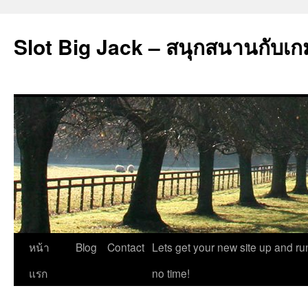
Slot Big Jack – สนุกสนานกับเก
ข้าม
หน้า
Blog
Contact
Lets get your new site up and ru
ไป
แรก
no time!
ยัง