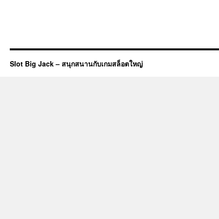
Slot Big Jack – สนุกสนานกับเกมสล็อตใหญ่