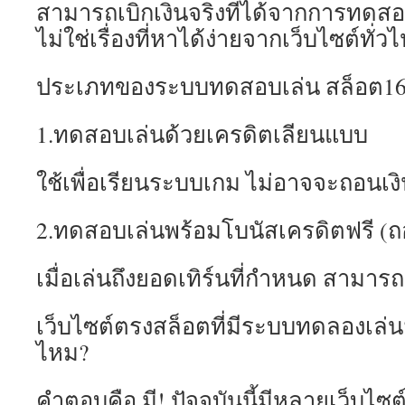
สามารถเบิกเงินจริงที่ได้จากการทดสอ
ไม่ใช่เรื่องที่หาได้ง่ายจากเว็บไซต์ทั่วไ
ประเภทของระบบทดสอบเล่น สล็อต1
1.ทดสอบเล่นด้วยเครดิตเลียนแบบ
ใช้เพื่อเรียนระบบเกม ไม่อาจจะถอนเงิ
2.ทดสอบเล่นพร้อมโบนัสเครดิตฟรี (ถ
เมื่อเล่นถึงยอดเทิร์นที่กำหนด สามารถเ
เว็บไซต์ตรงสล็อตที่มีระบบทดลองเล่นฟร
ไหม?
คำตอบคือ มี! ปัจจุบันนี้มีหลายเว็บไซ