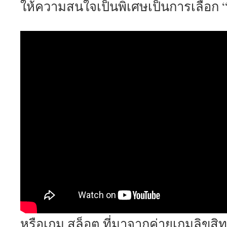
ให้ความสนใจเป็นพิเศษเป็นการเลือก 
หรือเกม สล็อต ที่มาจากค่ายเกมลิขสิทธิ์