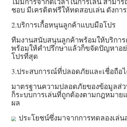
ไม่มีการจำกัดเวลาในการเล่น สามา
ชอบ มีเครดิตฟรีให้ทดสอบเล่น ดังการ
2.บริการเกื้อหนุนลูกค้าแบบมือโปร
ทีมงานสนับสนุนลูกค้าพร้อมให้บริการ
พร้อมให้คำปรึกษาแล้วก็ขจัดปัญหาอย่
โปรที่สุด
3.ประสบการณ์ที่ปลอดภัยและเชื่อถือไ
มาตรฐานความปลอดภัยของข้อมูลส่วน
ก็ระบบการเล่นที่ถูกต้องตามกฎหมายแ
ผล
ประโยชน์ซึ่งมาจากการทดลองเล่นส