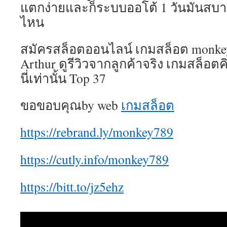
แตกง่ายและก็ระบบออโต้ 1 วันมันสบ
ไหน
สมัครสล็อตออนไลน์ เกมสล็อต monke
Arthur ดูรีวิวจากลูกค้าจริง เกมสล็อตคิ
นี่เท่านั้น Top 37
ขอขอบคุณby web
เกมสล็อต
https://rebrand.ly/monkey789
https://cutly.info/monkey789
https://bitt.to/jz5ehz