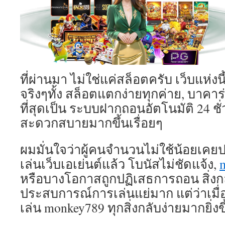
ที่ผ่านมา ไม่ใช่แค่สล็อตครับ เว็บแห่ง
จริงๆทั้ง สล็อตแตกง่ายทุกค่าย, บาคาร่
ที่สุดเป็น ระบบฝากถอนอัตโนมัติ 24 ชั
สะดวกสบายมากขึ้นเรื่อยๆ
ผมมั่นใจว่าผู้คนจำนวนไม่ใช้น้อยเค
เล่นเว็บเอเย่นต์แล้ว โบนัสไม่ชัดแจ้ง,
หรือบางโอกาสถูกปฏิเสธการถอน สิ่งกลุ
ประสบการณ์การเล่นแย่มาก แต่ว่าเ
เล่น monkey789 ทุกสิ่งกลับง่ายมากยิ่ง