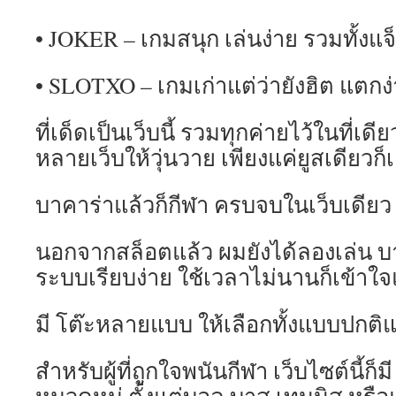
• JOKER – เกมสนุก เล่นง่าย รวมทั้ง
• SLOTXO – เกมเก่าแต่ว่ายังฮิต แตกง
ที่เด็ดเป็นเว็บนี้ รวมทุกค่ายไว้ในที่เด
หลายเว็บให้วุ่นวาย เพียงแค่ยูสเดียวก็
บาคาร่าแล้วก็กีฬา ครบจบในเว็บเดีย
นอกจากสล็อตแล้ว ผมยังได้ลองเล่น บา
ระบบเรียบง่าย ใช้เวลาไม่นานก็เข้าใ
มี โต๊ะหลายแบบ ให้เลือกทั้งแบบปกติ
สำหรับผู้ที่ถูกใจพนันกีฬา เว็บไซต์นี้ก