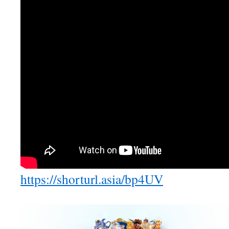
https://shorturl.asia/bp4UV