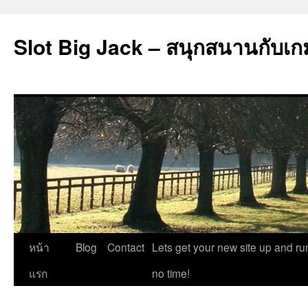
Slot Big Jack – สนุกสนานกับเก
ข้าม
หน้า
Blog
Contact
Lets get your new site up and ru
ไป
แรก
no time!
ยัง