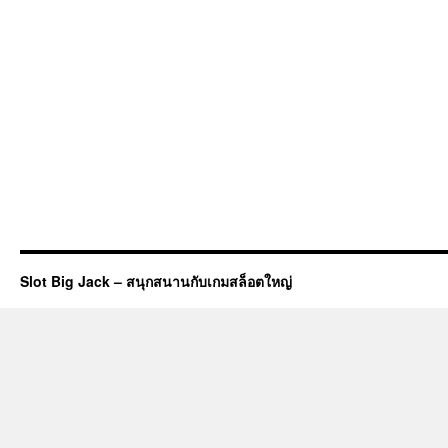
Slot Big Jack – สนุกสนานกับเกมสล็อตใหญ่