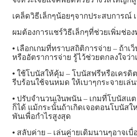
เคล็ดวิธีเล็กๆน้อยๆจากประสบการณ์ 
ผมต้องการแชร์วิธีเล็กๆที่ช่วยเพิ่มช่
• เลือกเกมที่ทราบสถิติการจ่าย – ถ้าเว
หรืออัตราการจ่าย รู้ไว้ช่วยตกลงใจ
• ใช้โบนัสให้คุ้ม – โบนัสฟรีหรือเครดิ
รีบร้อนใช้จนหมด ให้เบาๆกระจายเล่
• ปรับจำนวนเงินพนัน – เกมที่โบนัสแตก
ก็ได้ แม้กระนั้นถ้าเกิดเจอตอนโบนัสใ
พันเพื่อกำไรสูงสุด
• สลับค่าย – เล่นค่ายเดิมนานๆอาจเบื