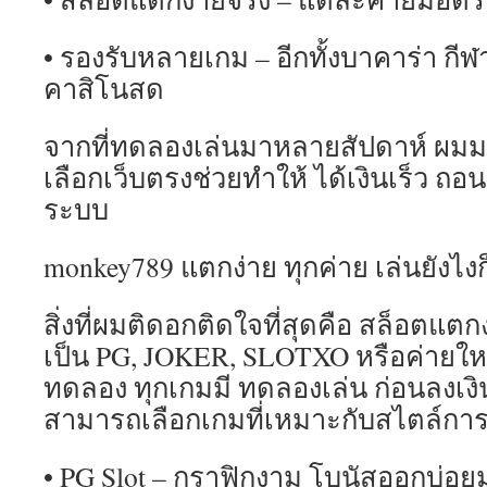
• รองรับหลายเกม – อีกทั้งบาคาร่า กีฬ
คาสิโนสด
จากที่ทดลองเล่นมาหลายสัปดาห์ ผมม
เลือกเว็บตรงช่วยทำให้ ได้เงินเร็ว ถอนง
ระบบ
monkey789 แตกง่าย ทุกค่าย เล่นยังไงก
สิ่งที่ผมติดอกติดใจที่สุดคือ สล็อตแตก
เป็น PG, JOKER, SLOTXO หรือค่ายใหม
ทดลอง ทุกเกมมี ทดลองเล่น ก่อนลงเงิ
สามารถเลือกเกมที่เหมาะกับสไตล์กา
• PG Slot – กราฟิกงาม โบนัสออกบ่อย