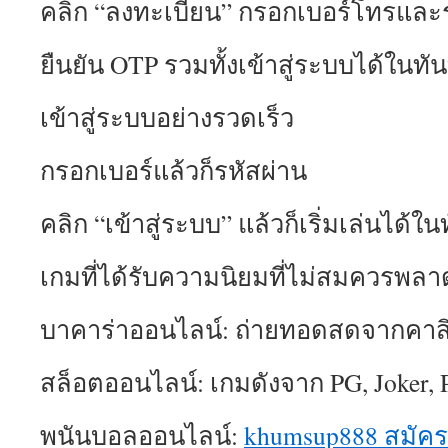
คลิก “ลงทะเบียน” กรอกเบอร์โทรและ
ยืนยัน OTP รวมทั้งเข้าสู่ระบบได้ในทัน
เข้าสู่ระบบอย่างรวดเร็ว
กรอกเบอร์แล้วก็รหัสผ่าน
คลิก “เข้าสู่ระบบ” แล้วก็เริ่มเล่นได้ใน
เกมที่ได้รับความนิยมที่ไม่สมควรพล
บาคาร่าออนไลน์: ถ่ายทอดสดจากคาส
สล็อตออนไลน์: เกมดังจาก PG, Joker, 
พนันบอลออนไลน์:
khumsup888 สมัคร