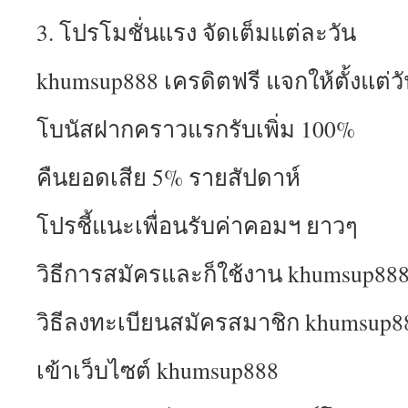
3. โปรโมชั่นแรง จัดเต็มแต่ละวัน
khumsup888 เครดิตฟรี แจกให้ตั้งแต่ว
โบนัสฝากคราวแรกรับเพิ่ม 100%
คืนยอดเสีย 5% รายสัปดาห์
โปรชี้แนะเพื่อนรับค่าคอมฯ ยาวๆ
วิธีการสมัครและก็ใช้งาน khumsup88
วิธีลงทะเบียนสมัครสมาชิก khumsup8
เข้าเว็บไซต์ khumsup888