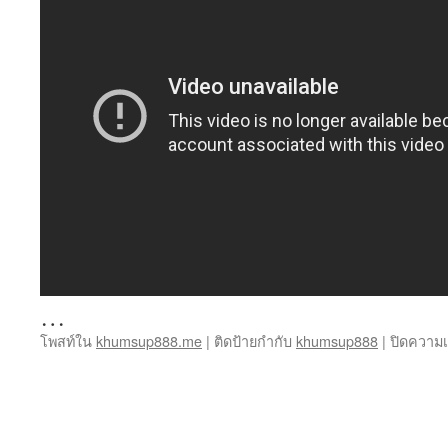
…
โพสท์ใน
khumsup888.me
|
ติดป้ายกำกับ
khumsup888
|
ปิดความเ