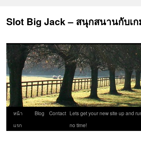
Slot Big Jack – สนุกสนานกับเก
ข้าม
หน้า
Blog
Contact
Lets get your new site up and ru
ไป
แรก
no time!
ยัง