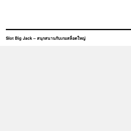
Slot Big Jack – สนุกสนานกับเกมสล็อตใหญ่