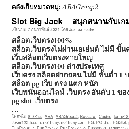
ABAGroup2
คลังเก็บหมวดหมู่:
เนื้อหา
Slot Big Jack – สนุกสนานกับเก
เขียนบน
7 กุมภาพันธ์ 2024
โดย
Joshua Parker
สล็อตเว็บตรง100%
สล็อตเว็บตรงไม่ผ่านเอเย่นต์ ไม่มี ขั้นต
เว็บสล็อตเว็บตรงค่ายใหญ่
สล็อตเว็บตรง100 ต่างประเทศ
เว็บตรง สล็อตฝากถอน ไม่มี ขั้นต่ำ 1 
สล็อต pg เว็บ ตรง แตก หนัก
เว็บพนันออนไลน์ เว็บตรง อันดับ 1 ข
pg slot เว็บตรง
…
โพสท์ใน
918Kiss
,
ABA
,
ABAGroup2
,
Baccarat
,
Casino
,
funny18.
Joker123th.com
,
no1huay
,
no1huay.com
,
PG
,
PG Slot
,
PGSlot
,
PunPro66.in
,
PunPro777
,
PunPro777.io
,
Pussy888
,
sagame168