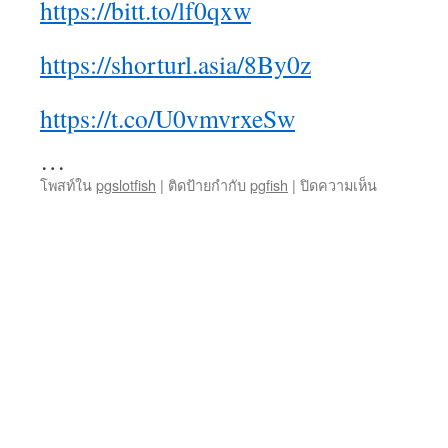
https://bitt.to/lf0qxw
https://shorturl.asia/8By0z
https://t.co/U0vmvrxeSw
…
บน
โพสท์ใน
pgslotfish
|
ติดป้ายกำกับ
pgfish
|
ปิดความเห็น
Pgslotfish
สล็อต
แตก
ง่าย
เล่น
เพลิน
โบนัส
มาไว
มี
เกม
ให้
เลือก
เยอะ