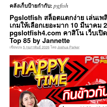
pgfish
คลังเก็บป้ายกำกับ:
เนื้อหา
Pgslotfish สล็อตแตกง่าย เล่นเพล
เกมให้เลือกเยอะมาก 10 มีนาคม 2
pgslotfish4.com คาสิโน เว็บเปิดใ
Top 85 by Jannette
เขียนบน
5 กุมภาพันธ์ 2026
โดย
Joshua Parker