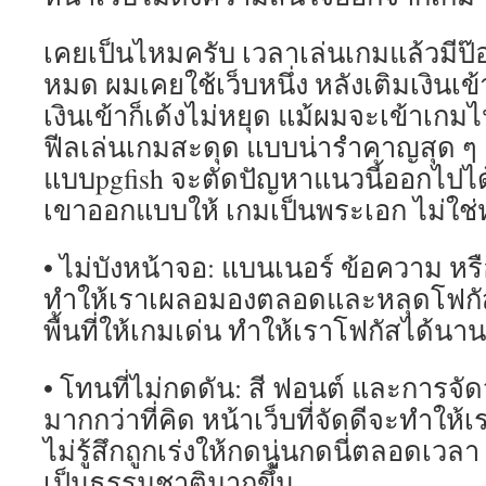
เคยเป็นไหมครับ เวลาเล่นเกมแล้วมีป๊อ
หมด ผมเคยใช้เว็บหนึ่ง หลังเติมเงินเข้
เงินเข้าก็เด้งไม่หยุด แม้ผมจะเข้าเกม
ฟีลเล่นเกมสะดุด แบบน่ารำคาญสุด ๆ แต
แบบpgfish จะตัดปัญหาแนวนี้ออกไปได
เขาออกแบบให้ เกมเป็นพระเอก ไม่ใช่ห
• ไม่บังหน้าจอ: แบนเนอร์ ข้อความ หร
ทำให้เราเผลอมองตลอดและหลุดโฟกัสง่
พื้นที่ให้เกมเด่น ทำให้เราโฟกัสได้น
• โทนที่ไม่กดดัน: สี ฟอนต์ และการจัด
มากกว่าที่คิด หน้าเว็บที่จัดดีจะทำให
ไม่รู้สึกถูกเร่งให้กดนู่นกดนี่ตลอดเวลา 
เป็นธรรมชาติมากขึ้น