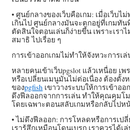
• ศูนย์กลางของเว็บคือเกม: เมื่อเว็บ
เกินไป ศูนย์กลางมันจะตกอยู่ที่เกมทันท
ตัดสินใจตอนเล่นก็ง่ายขึ้น เพราะเราไ
สมาธิ ไปเรื่อย ๆ
การเข้าออกเกมไม่ทำให้จังหวะการเล่
หลายคนเข้าเว็บpgslot แล้วเหนื่อย เ
หรือเปลี่ยนเมนูมันไม่ต่อเนื่อง ต้องตั้งห
ของ
pgfish
เขาวางระบบให้การเข้าออก
ดึงฟีลออกจากการเล่น ทำให้คุณคุมโมเ
โดยเฉพาะตอนสลับเกมหรือกลับไปหน้
• ไม่ดึงฟีลออก: การโหลดหรือการเปลี
เรารู้สึกเหมือนโดนเบรก เราควรได้เล่