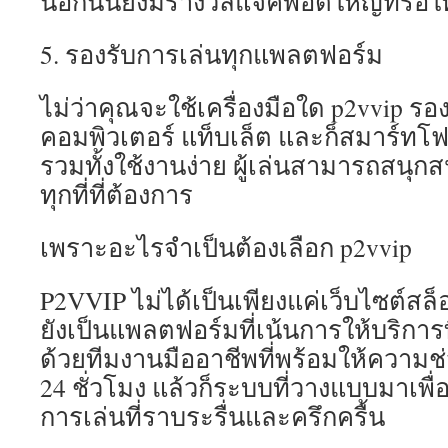
นอกนั้นยังมีรางวัลแจ็คพอตใหญ่ที่รอให
5. รองรับการเล่นทุกแพลตฟอร์ม
ไม่ว่าคุณจะใช้เครื่องมือใด p2vvip รอง
คอมพิวเตอร์ แท็บเล็ต และก็สมาร์ทโฟ
รวมทั้งใช้งานง่าย ผู้เล่นสามารถสนุ
ทุกที่ที่ต้องการ
เพราะอะไรจำเป็นต้องเลือก p2vvip
P2VVIP ไม่ได้เป็นเพียงแค่เว็บไซต์สล็
ยังเป็นแพลตฟอร์มที่เน้นการให้บริการที่ดี
ด้วยทีมงานมืออาชีพที่พร้อมให้ความช่
24 ชั่วโมง แล้วก็ระบบที่วางแบบมาเ
การเล่นที่ราบระรื่นและครึกครื้น