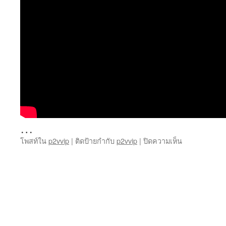
…
บน
โพสท์ใน
p2vvip
|
ติดป้ายกำกับ
p2vvip
|
ปิดความเห็น
P2vvip
p2vvips.com
2
ก.ค.
67
p2vvip
สล็อต
เครดิต