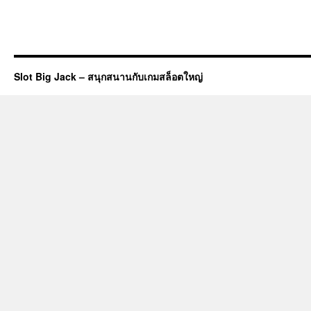
Slot Big Jack – สนุกสนานกับเกมสล็อตใหญ่