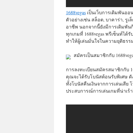
1688vegas
เป็นเว็บการเดิมพันออ
ตัวอย่างเช่น สล็อต, บาคาร่า, รูเ
อาชีพ นอกจากนี้ยังมีการเดิมพัน
ทุกเกมที่ 1688vegas พรีเซ็นท์ได
ทำให้ผู้เล่นมั่นใจในความยุติธ
สมัครเป็นสมาชิกกับ 1688vega
การลงทะเบียนสมัครสมาชิกกับ 168
คุณจะได้รับโบนัสต้อนรับพิเศษ 
ทั้งโบนัสคืนเงินจากการเล่นเสีย 
ประสบการณ์การเล่นเกมที่น่าเร้