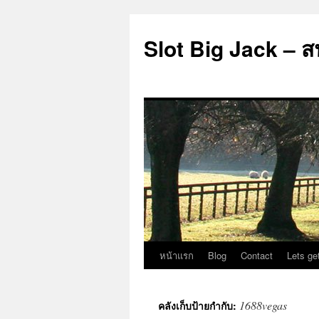
Slot Big Jack – 
หน้าแรก
Blog
Contact
Lets ge
ข้าม
ไป
1688vegas
คลังเก็บป้ายกำกับ:
ยัง