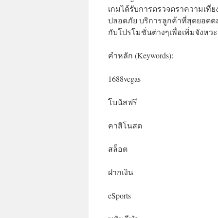
เกมได้รับการตรวจตราความเที่ยง
ปลอดภัย บริการลูกค้าที่สุดยอดตลอ
กับโปรโมชั่นต่างๆเพื่อเพิ่มจัง
คำหลัก (Keywords):
1688vegas
โบนัสฟรี
คาสิโนสด
สล็อต
ฝากเงิน
eSports