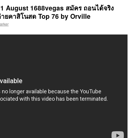
21 August 1688vegas สมัคร ถอนได้จริง
่ายคาสิโนสด Top 76 by Orville
arker