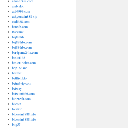
allone745s.com
amb slot
asb9999.com
askyouwin888 vip
audi688.com
ba88th.com
Baccarat
baj88thb
baj88thbz.com
baj88thbz.com
bar4game24hr.com
baslot168
baslot168bet.com
bbp168.me
bestbet
betflixtikto
betm4vip.com
betway
betwin6666.com
bio285th.com
bitcoin
bkkwin
bluewin8888.info
bluewin8888.info
bng55