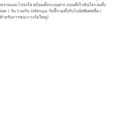
ธรรมและโปร่งใส พร้อมทั้งระบบฝาก-ถอนที่เร็วทันใจรวมทั้ง
ด 1 วัน ร่วมกับ 1688vegas วันนี้รวมทั้งรับโบนัสพิเศษที่มา
หวะสำหรับการชนะรางวัลใหญ่!