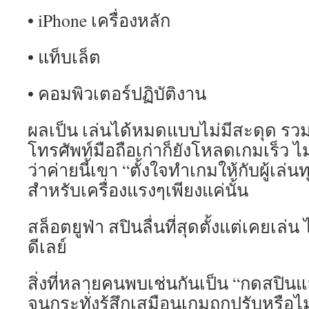
• iPhone เครื่องหลัก
• แท็บเล็ต
• คอมพิวเตอร์ปฏิบัติงาน
ผลเป็น เล่นได้หมดแบบไม่มีสะดุด รวมทั
โทรศัพท์มือถือเก่าก็ยังโหลดเกมเร็ว 
ว่าค่ายนี้เขา “ตั้งใจทำเกมให้กับผู้เล่น
สำหรับเครื่องแรงๆเพียงแค่นั้น
สล็อตยูฟ่า สปินลื่นที่สุดตั้งแต่เคยเล่
ดีเลย์
สิ่งที่หลายคนพบเช่นกันเป็น “กดสปินแล
จนกระทั่งรู้สึกเสมือนเกมถูกปรับหรือไม