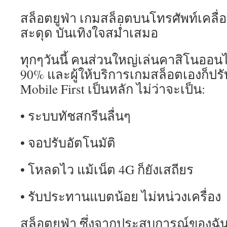
สล็อตยูฟ่า เกมสล็อตบนโทรศัพท์เคลื่อนที่
สะดุด บันเทิงใจสม่ำเสมอ
ทุกๆวันนี้ คนส่วนใหญ่เล่นคาสิโนออน
90% และผู้ให้บริการเกมสล็อตเองก็ปรั
Mobile First เป็นหลัก ไม่ว่าจะเป็น:
• ระบบทัชสกรีนลื่นๆ
• จอปรับอัตโนมัติ
• โหลดไว แม้เน็ต 4G ก็ยังเสถียร
• รับประทานแบตน้อย ไม่หน่วงเครื่อง
สล็อตยูฟ่า ซึ่งจากประสบการณ์ของฉัน