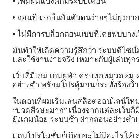
• เพิ่มผิดแบงค์ก็มีระบบเตือน
• ถอนทีแรกยืนยันตัวตนง่ายๆไม่ยุ่งยา
• ไม่มีการบล็อกถอนแบบที่เคยพบบางเ
มันทำให้เกิดความรู้สึกว่า ระบบดีไซน
และใช้งานง่ายจริง เหมาะกับผู้เล่นทุก
เว็บที่มีเกม เกมยูฟ่า ครบทุกหมวดหมู่ 
อย่างต่ำ พร้อมโปรคุ้มจนกระทั่งร้องว้า
ในตอนที่ผมเริ่มเล่นสล็อตออนไลน์ใหม
“ปวดศีรษะมาก” เนื่องจากแต่ละเว็บก็ม
ยังเกมน้อย ระบบช้า ฝากถอนอย่างต่ำ
แถมโปรโมชั่นก็เกือบจะไม่มีอะไรให้เสม