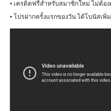
• เครดิตฟรีสำหรับสมาชิกใหม่ ไม่ต้อง
• โปรฝากครั้งแรกของวัน ได้โบนัสเพิ