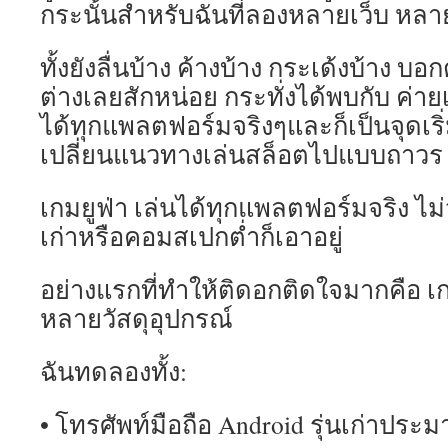
กระนั้นสำหรับฉันที่ลองหลายเว็บ หลา
ทั้งยังลื่นบ้าง ค้างบ้าง กระเด้งบ้าง
ต่างเลยสักหน่อย กระทั่งได้พบกับ ค่าย
ได้ทุกแพลตฟอร์มจริงๆและก็เป็นจุดเร
เปลี่ยนแนวทางเล่นสล็อตไปแบบถาวร
เกมยูฟ่า เล่นได้ทุกแพลตฟอร์มจริง ไม่ว
เก่าหรือคอมสเปกต่ำก็เอาอยู่
อย่างแรกที่ทำให้ติดอกติดใจมากคือ เก
หลายวัสดุอุปกรณ์
ฉันทดลองทั้ง:
• โทรศัพท์มือถือ Android รุ่นเก่าประม