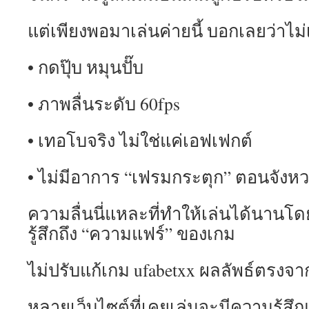
แต่เพียงพอมาเล่นค่ายนี้ บอกเลยว่าไม่
• กดปุ๊บ หมุนปั๊บ
• ภาพลื่นระดับ 60fps
• เทอโบจริง ไม่ใช่แค่เอฟเฟกต์
• ไม่มีอาการ “เฟรมกระตุก” ตอนจัง
ความลื่นนี่แหละที่ทำให้เล่นได้นานโด
รู้สึกถึง “ความแฟร์” ของเกม
ไม่ปรับแก้เกม ufabetxx ผลลัพธ์ตรงจาก
หลายเว็บไซต์ที่เคยเล่นจะมีความรู้สึก