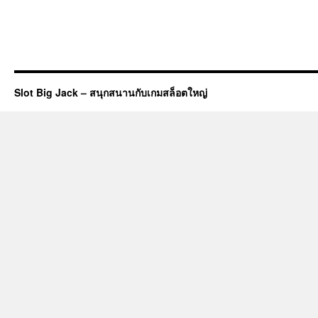
Slot Big Jack – สนุกสนานกับเกมสล็อตใหญ่