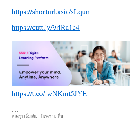
https://shorturl.asia/sLqun
https://cutt.ly/9rlRa1c4
https://t.co/iwNKmt5JYE
…
บน
คลังรูปเพิ่มเติม
|
ปิดความเห็น
การ
เรียน