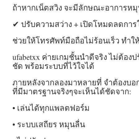
ถ้าหากเน็ตสวิง จะมีลักษณะอาการหมุ
✔ ปรับความสว่าง + เปิดโหมดลดการใ
ช่วยให้โทรศัพท์มือถือไม่ร้อนเร็ว ทำให
ufabetxx ค่ายเกมชั้นนำดีจริง ไม่ต้องป
ชัด พร้อมระบบที่ไว้ใจได้
ภายหลังจากลองมาหลายที่ จำต้องบอกเ
ที่มีมาตรฐานจริงๆจะเห็นได้ชัดจาก:
• เล่นได้ทุกแพลตฟอร์ม
• ระบบเสถียร หมุนลื่น