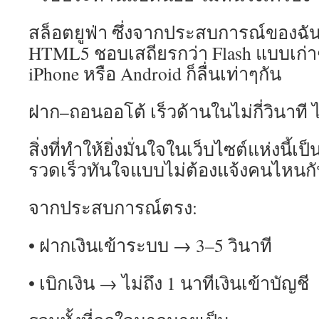
สล็อตยูฟ่า ซึ่งจากประสบการณ์ของฉัน
HTML5 ชอบเสถียรกว่า Flash แบบเก่
iPhone หรือ Android ก็ลื่นเท่าๆกัน
ฝาก–ถอนออโต้ เร็วด้านในไม่กี่วินาที 
สิ่งที่ทำให้ยิ่งมั่นใจในเว็บไซต์แห่งนี้เป
รวดเร็วทันใจแบบไม่ต้องแจ้งคนไหนกั
จากประสบการณ์ตรง:
• ฝากเงินเข้าระบบ → 3–5 วินาที
• เบิกเงิน → ไม่ถึง 1 นาทีเงินเข้าบัญชี