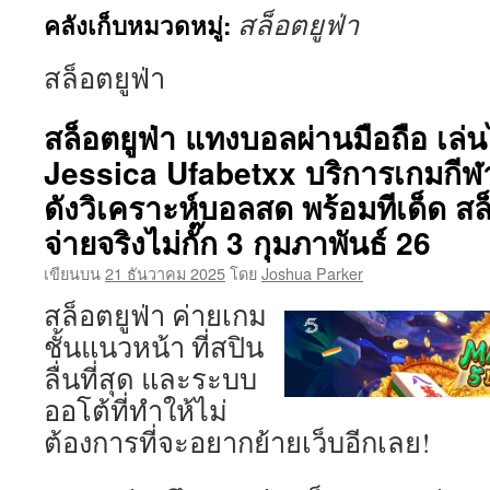
สล็อตยูฟ่า
คลังเก็บหมวดหมู่:
เนื้อหา
สล็อตยูฟ่า
สล็อตยูฟ่า แทงบอลผ่านมือถือ เล่นไ
Jessica Ufabetxx บริการเกมกีฬ
ดังวิเคราะห์บอลสด พร้อมทีเด็ด สล
จ่ายจริงไม่กั๊ก 3 กุมภาพันธ์ 26
เขียนบน
21 ธันวาคม 2025
โดย
Joshua Parker
สล็อตยูฟ่า ค่ายเกม
ชั้นแนวหน้า ที่สปิน
ลื่นที่สุด และระบบ
ออโต้ที่ทำให้ไม่
ต้องการที่จะอยากย้ายเว็บอีกเลย!