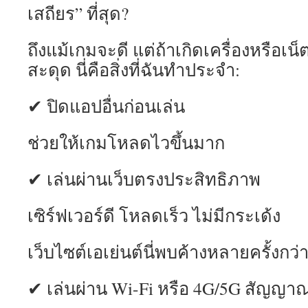
เสถียร” ที่สุด?
ถึงแม้เกมจะดี แต่ถ้าเกิดเครื่องหรือเน็ต
สะดุด นี่คือสิ่งที่ฉันทำประจำ:
✔ ปิดแอปอื่นก่อนเล่น
ช่วยให้เกมโหลดไวขึ้นมาก
✔ เล่นผ่านเว็บตรงประสิทธิภาพ
เซิร์ฟเวอร์ดี โหลดเร็ว ไม่มีกระเด้ง
เว็บไซต์เอเย่นต์นี่พบค้างหลายครั้งกว่
✔ เล่นผ่าน Wi-Fi หรือ 4G/5G สัญญาณ