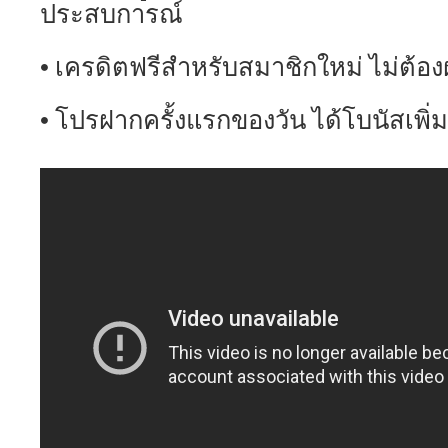
ประสบการณ์
• เครดิตฟรีสำหรับสมาชิกใหม่ ไม่ต้อง
• โปรฝากครั้งแรกของวัน ได้โบนัสเพิ