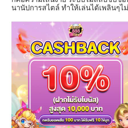
นานัปการสไตล์ ทำให้เล่นได้เพลินๆไม่เ