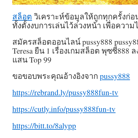
สล็อต
วิเคราะห์ข้อมูลให้ถูกทุกครั้งก
ทั้งตั้งงบการเล่นไว้ล่วงหน้า เพื่อควา
สมัครสล็อตออนไลน์ pussy888 pussy88
Teresa ยืน 1 เรื่องเกมสล็อต พุซซี่888
แสน Top 99
ขอขอบพระคุณอ้างอิงจาก
pussy888
https://rebrand.ly/pussy888fun-tv
https://cutly.info/pussy888fun-tv
https://bitt.to/8alypp