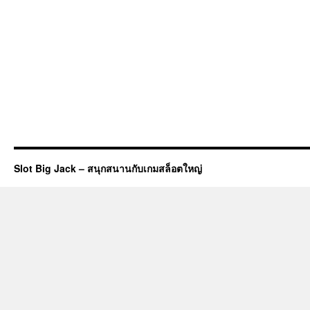
Slot Big Jack – สนุกสนานกับเกมสล็อตใหญ่