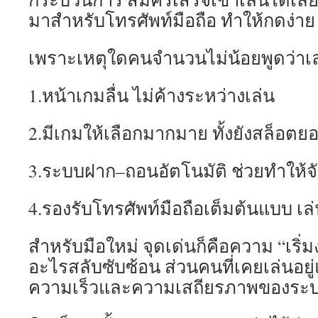
มาสำหรับโทรศัพท์มือถือ ทำให้กดง่า
เพราะเหตุใดคนจำนวนไม่น้อยพูดว่าเล
1.หน้าเกมลื่น ไม่ค้างระหว่างเล่น
2.มีเกมให้เลือกมากมาย ทั้งยังสล็อตย
3.ระบบฝาก–ถอนอัตโนมัติ ช่วยทำให้จ
4.รองรับโทรศัพท์มือถือเต็มต้นแบบ เล่น
สำหรับมือใหม่ จุดเด่นก็คือความ “เริ่มง่
อะไรสลับซับซ้อน ส่วนคนที่เคยเล่นอยู
ความเร็วและความเสถียรภาพของระ