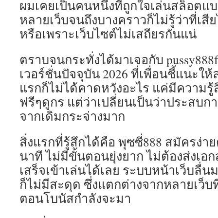
ผมเคยเป็นคนหนึ่งที่ถูกใจเล่นสล็อตแ
หลายเว็บจนถึงบางคราวก็ไม่รู้ว่าที่เส
หรือเพราะเว็บไซต์ไม่เสถียรกันแน่
ตราบจนกระทั่งได้มาเจอกับ pussy888f
เวอร์ชั่นปัจจุบัน 2026 ที่เพื่อนชี้แนะ
แรกก็ไม่ได้คาดหวังอะไร แค่มีความรู้
ฟรีๆดูกร แต่ว่าเปลี่ยนเป็นว่าประสบกา
จากเดิมกระจ่างมาก
สิ่งแรกที่รู้สึกได้คือ พุซซี่888 สมัครง่
นาที ไม่มีขั้นตอนยุ่งยาก ไม่ต้องส่งเอ
เสร็จเข้าเล่นได้เลย ระบบหน้าเว็บลื่น
ก็ไม่มีสะดุด ซึ่งแตกต่างจากหลายเว็บท
ตอนโบนัสกำลังจะมา