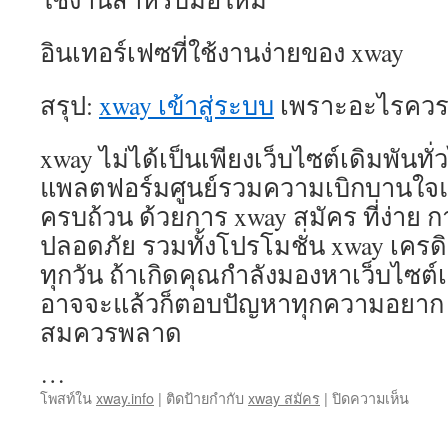
อินเทอร์เฟซที่ใช้งานง่ายของ xway
สรุป:
xway เข้าสู่ระบบ
เพราะอะไรควรเ
xway ไม่ได้เป็นเพียงเว็บไซต์เดิมพันทั่
แพลตฟอร์มศูนย์รวมความเบิกบานใจแล
ครบถ้วน ด้วยการ xway สมัคร ที่ง่าย ก
ปลอดภัย รวมทั้งโปรโมชั่น xway เครดิตฟ
ทุกวัน ถ้าเกิดคุณกำลังมองหาเว็บไซต
อาจจะแล้วก็ตอบปัญหาทุกความอยาก x
สมควรพลาด
…
บน
โพสท์ใน
xway.info
|
ติดป้ายกำกับ
xway สมัคร
|
ปิดความเห็น
xway
เครดิ