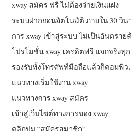
xway สมัคร ฟรี ไม่ต้องจ่ายเงินแฝง
ระบบฝากถอนอัตโนมัติ ภายใน 30 วินา
การ xway เข้าสู่ระบบ ไม่เป็นอันตรา
โปรโมชั่น xway เครดิตฟรี แจกจริงทุกเม
รองรับทั้งโทรศัพท์มือถือแล้วก็คอมพิว
แนวทางเริ่มใช้งาน xway
แนวทางการ xway สมัคร
เข้าสู่เว็บไซต์ทางการของ xway
คลิกปุ่ม “สมัครสมาชิก”