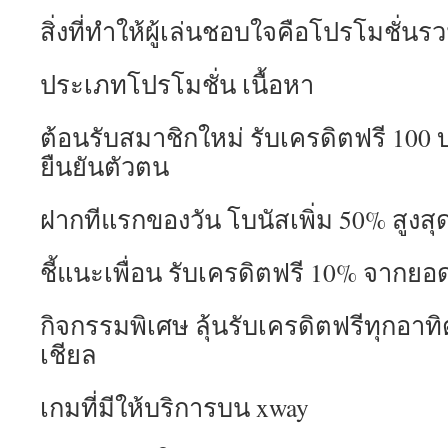
สิ่งที่ทำให้ผู้เล่นชอบใจคือโปรโมชั่นรวม
ประเภทโปรโมชั่น เนื้อหา
ต้อนรับสมาชิกใหม่ รับเครดิตฟรี 100 บ
ยืนยันตัวตน
ฝากทีแรกของวัน โบนัสเพิ่ม 50% สูงสุ
ชี้แนะเพื่อน รับเครดิตฟรี 10% จากยอด
กิจกรรมพิเศษ ลุ้นรับเครดิตฟรีทุกอาท
เชียล
เกมที่มีให้บริการบน xway