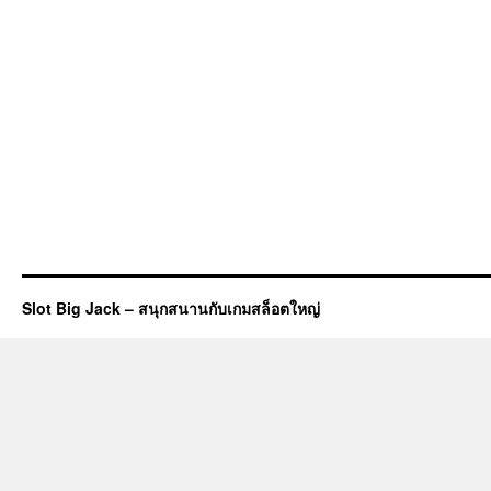
Slot Big Jack – สนุกสนานกับเกมสล็อตใหญ่