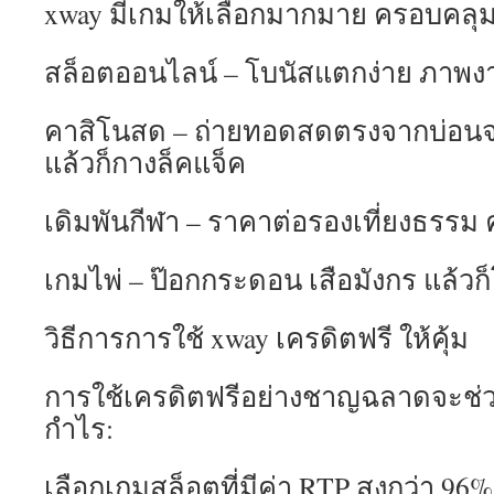
xway มีเกมให้เลือกมากมาย ครอบคลุ
สล็อตออนไลน์ – โบนัสแตกง่าย ภาพง
คาสิโนสด – ถ่ายทอดสดตรงจากบ่อนจริง
แล้วก็กางล็คแจ็ค
เดิมพันกีฬา – ราคาต่อรองเที่ยงธรรม 
เกมไพ่ – ป๊อกกระดอน เสือมังกร แล้วก็
วิธีการการใช้ xway เครดิตฟรี ให้คุ้ม
การใช้เครดิตฟรีอย่างชาญฉลาดจะช่วย
กำไร:
เลือกเกมสล็อตที่มีค่า RTP สูงกว่า 96%