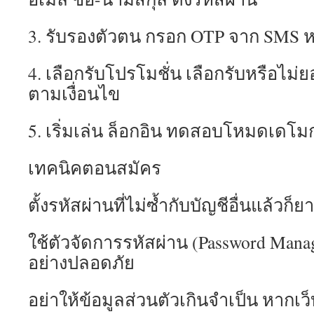
3. รับรองตัวตน กรอก OTP จาก SMS ห
4. เลือกรับโปรโมชั่น เลือกรับหรือไม่ย
ตามเงื่อนไข
5. เริ่มเล่น ล็อกอิน ทดสอบโหมดเดโมก
เทคนิคตอนสมัคร
ตั้งรหัสผ่านที่ไม่ซ้ำกับบัญชีอื่นแล้วก็
ใช้ตัวจัดการรหัสผ่าน (Password Manage
อย่างปลอดภัย
อย่าให้ข้อมูลส่วนตัวเกินจำเป็น หากเว