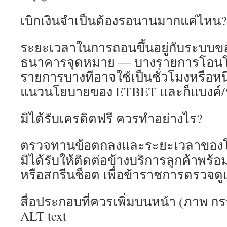
เบิกเงินจำเป็นต้องรอนานมากแค่ไหน?
ระยะเวลาในการถอนขึ้นอยู่กับระบบข
ธนาคารจุดหมาย — บางรายการโอนโดย
รายการบางทีอาจใช้เป็นชั่วโมงหรือหนึ่
แนวนโยบายของ ETBET และก็แบงค์/ร
มิได้รับเครดิตฟรี ควรทำอย่างไร?
ตรวจทานข้อตกลงและระยะเวลาของโปรโ
มิได้รับให้ติดต่อข้างบริการลูกค้าพร
หรือสกรีนช็อต เพื่อข้าราชการตรวจดู
สื่อประกอบที่ควรเพิ่มบนหน้า (ภาพ กร
ALT text