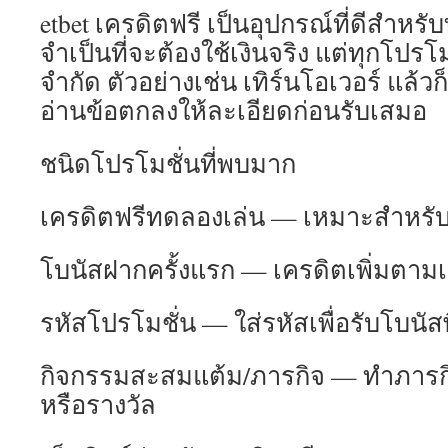
etbet เครดิตฟรี เป็นอุปกรณ์ที่ดีสำห
จำเป็นที่จะต้องใช้เงินจริง แต่ทุกโปร
จำกัด ตัวอย่างเช่น เทิร์นโอเวอร์ แล
อ่านข้อตกลงให้ละเอียดก่อนรับเสมอ
ชนิดโปรโมชั่นที่พบมาก
เครดิตฟรีทดลองเล่น — เหมาะสำหรับ
โบนัสฝากครั้งแรก — เครดิตเพิ่มตาม
รหัสโปรโมชั่น — ใส่รหัสเพื่อรับโบนัส
กิจกรรมสะสมแต้ม/ภารกิจ — ทำภารกิจ
หรือรางวัล