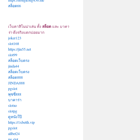
https://hongkong456.me
สล็อต66
เว็บคาสิโนน่าเล่น ทั้ง
สล็อต
และ
บาคา
ร่า
ตึงจริงแตกบ่อยมาก
joker123
slot168
https://jin55.net
slot99
สล็อตเว็บตรง
jinda44
สล็อตเว็บตรง
สล็อต888
JINDA888
pgslot
พุซซี่888
บาคาร่า
slotxo
slotpg
ดูหนังโป๊
https://1xbetth.vip
pgslot
allbet24
pg slot