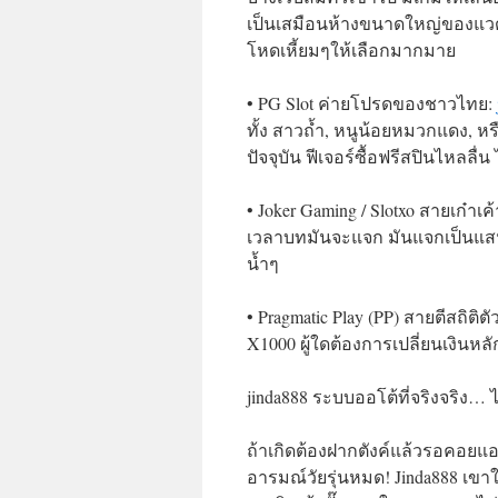
เป็นเสมือนห้างขนาดใหญ่ของแวดวง
โหดเหี้ยมๆให้เลือกมากมาย
• PG Slot ค่ายโปรดของชาวไทย:
ทั้ง สาวถ้ำ, หนูน้อยหมวกแดง, หร
ปัจจุบัน ฟีเจอร์ซื้อฟรีสปินไหลล
• Joker Gaming / Slotxo สายเก๋า
เวลาบทมันจะแจก มันแจกเป็นแสนแบ
น้ำๆ
• Pragmatic Play (PP) สายตีสถิต
X1000 ผู้ใดต้องการเปลี่ยนเงินหลั
jinda888 ระบบออโต้ที่จริงจริง… 
ถ้าเกิดต้องฝากตังค์แล้วรอคอยแ
อารมณ์วัยรุ่นหมด! Jinda888 เขา