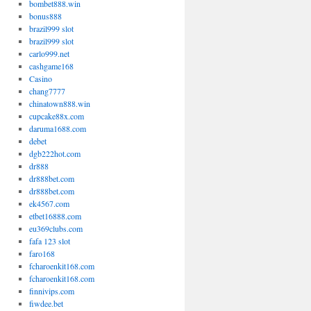
bombet888.win
bonus888
brazil999 slot
brazil999 slot
carlo999.net
cashgame168
Casino
chang7777
chinatown888.win
cupcake88x.com
daruma1688.com
debet
dgb222hot.com
dr888
dr888bet.com
dr888bet.com
ek4567.com
etbet16888.com
eu369clubs.com
fafa 123 slot
faro168
fcharoenkit168.com
fcharoenkit168.com
finnivips.com
fiwdee.bet