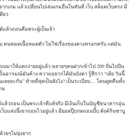
กเกม แล้วเปลี่ยนไปเล่นเกมอื่นในทันที เว็บ สล็อตเว็บตรง มี
ดียว
ด้แล้วถอนคือพระผู้เป็นเจ้า
 กับ คนหมดเนื้อหมดตัว ไม่ใช่เรื่องของดวงหรอกครับ แต่มัน
บมาให้แตกง่ายอยู่แล้ว หลายๆคนฝากเข้าไป 200 ปั่นไปปั่น
นอารมณ์มันค้าง ความอยากได้มันบังตา รู้สึกว่า “เฮ้ย วันนี้
เลยละกัน” ท้ายที่สุดเป็นยังไง? เป็นระเบียบ… โดนดูดคืนทั้ง
สาม
 ได้แล้วถอน เป็นพระเจ้าที่แท้จริง มีเงินเก็บในบัญชีธนาคารอุ่น
ว็บแห่งนี้เขาถอนไวอยู่แล้ว มียอดปุ๊บกดถอนปั๊บ ตังค์กินชาบู
้วยๆไม่ยุ่งยาก