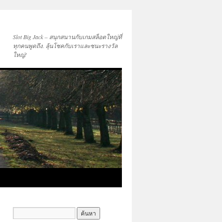
Slot Big Jack – สนุกสนานกับเกมสล็อตใหญ่ที่
ทุกคนพูดถึง. ลุ้นโชคกับเราและชนะรางวัล
ใหญ่!