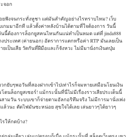
กระจอก
อยฟังจนกระทั่งหูชา แต่มันสำคัญอย่างไรทราบไหม? เว็บ
กมมาอีกที แล้วตั้งค่าหลังบ้านได้ตามที่ใจต้องการ วันนี้
ันนี้ต้องการล็อกยูสคนไหนกันแน่ทำเป็นหมด แต่ที่ jinda888
่างประเทศ (ค่ายนอก) อัตราการแตกหรือค่า RTP มันเลยเป็น
ป็นเสีย วัดกันที่ฝีมือและก็จังหวะ ไม่มีมานั่งกเงินดปุ่ม
บวกยับๆพอวันที่สองฝากเข้าไปเท่าไรก็จมหายเสมือนโยนเงิน
็อกยูสเซอร์! แม้กระนั้นที่นี่ไม่มีเรื่องราวเสียประเด็นนี้
ามวัน ระบบเขาก็จ่ายตามอัลกอริทึมจริง ไม่มีการมานั่งเพ่ง
ายไปแล้วนะ ตัดไฟมันซะหน่อย สุขใจได้เลย เล่นยาวๆได้ยาวๆ
ะไรให้กดบ้าง?
ู่กลุ่มเดียว เล่นแปดรอบก็เบื่อ แม้กระนั้นที่ สล็อตเว็บตรง เขา