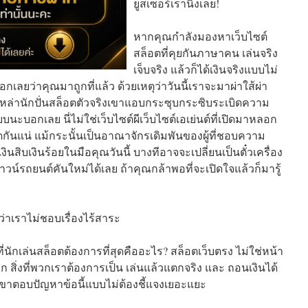
ยูสเซอร์เรานิ่งเลย!
หากคุณกำลังมองหาเว็บไซต์
สล็อตที่คุยกันภาษาคน เล่นจริง
เจ็บจริง แล้วก็ได้เงินจริงแบบไม่
กเลยว่าคุณมาถูกที่แล้ว ด้วยเหตุว่าวันนี้เราจะมาผ่าใส้ผ่า
ที่เหล่านักปั่นสล็อตตัวจริงเขาแอบกระซุบกระซิบระเบิดความ
รียบนะบอกเลย นี่ไม่ใช่เว็บไซต์ผีเว็บไซต์เอเย่นต์ที่เปิดมาหลอก
ดกันแน่ แม้กระนั้นเป็นอาณาจักรเดิมพันของผู้ที่ชอบความ
นสิบเงินร้อยในมือคุณวันนี้ บางทีอาจจะเปลี่ยนเป็นตั๋วเครื่อง
าวน์รถยนต์คันใหม่ได้เลย ถ้าคุณกล้าพอที่จะเปิดใจแล้วก็มารู้
ว่าเราไม่ชอบเรื่องไร้สาระ
่นักเล่นสล็อตต้องการที่สุดคืออะไร? สล็อตเว็บตรง ไม่ใช่หน้า
 สิ่งที่พวกเราต้องการเป็น เล่นแล้วแตกจริง และ ถอนเงินได้
รง เขาตอบปัญหาข้อนี้แบบไม่ต้องชี้แจงเยอะแยะ