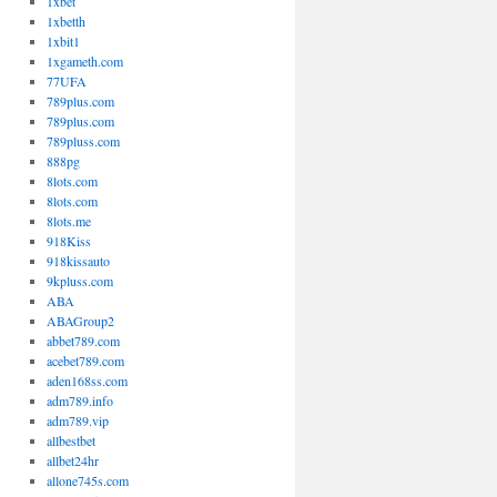
1xbet
1xbetth
1xbit1
1xgameth.com
77UFA
789plus.com
789plus.com
789pluss.com
888pg
8lots.com
8lots.com
8lots.me
918Kiss
918kissauto
9kpluss.com
ABA
ABAGroup2
abbet789.com
acebet789.com
aden168ss.com
adm789.info
adm789.vip
allbestbet
allbet24hr
allone745s.com