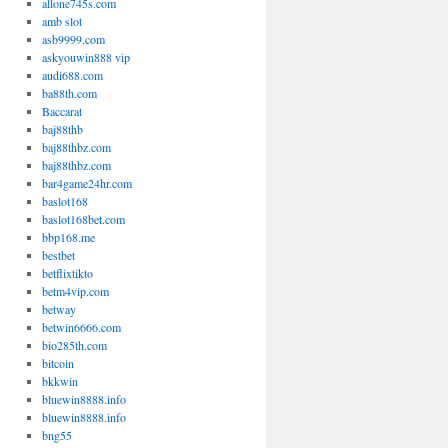
allone745s.com
amb slot
asb9999.com
askyouwin888 vip
audi688.com
ba88th.com
Baccarat
baj88thb
baj88thbz.com
baj88thbz.com
bar4game24hr.com
baslot168
baslot168bet.com
bbp168.me
bestbet
betflixtikto
betm4vip.com
betway
betwin6666.com
bio285th.com
bitcoin
bkkwin
bluewin8888.info
bluewin8888.info
bng55