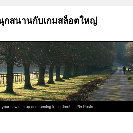
สนุกสนานกับเกมสล็อตใหญ่
t your new site up and running in no time!
Pin Posts