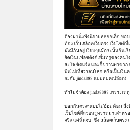
ต้องมานั่งฟังนิยายหลอกเด็ก ขอบอ
ท้อง เว็บ สล็อตเว็บตรง เว็บไซต์
มั่งมีกันอยู่ เงียบๆแม้กระนั้นกินเ
ยัดเงินแฟลชตังค์เพิ่มทรูของคนใ
สะใจ ชัดแจ้ง และก็ขวานผ่าซาก เงิ
บินไปเที่ยวรอบโลก หรือเป็นเงินด
จะกับ jinda888 แบบหมดเปลือก!
ทำไมจำต้อง jinda888? เพราะเหตุ
บอกกันตรงๆแบบไม่อ้อมค้อม สิ่งที
เว็บไซต์ที่สวยหรูหราหมาเห่าหรอก
จริง แค่นั้นจบ! ซึ่ง สล็อตเว็บต