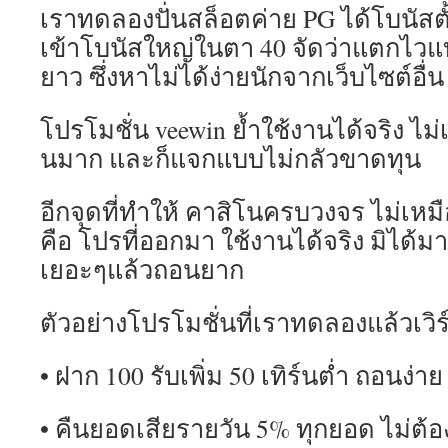
เราทดลองปั่นสล็อตค่าย PG ได้โบนัสตั้ง
เข้าโบนัสใหญ่ในตา 40 จัดว่าแตกไวแ
ยาว ซึ่งหาไม่ได้ง่ายนักจากเว็บไซต์อื่น
โปรโมชั่น veewin ย้ำใช้งานได้จริง ไม่เว
นมาก และก็แจกแบบไม่กลัวขาดทุน
อีกจุดที่ทำให้ คาสิโนครบวงจร ไม่เห
คือ โปรที่ออกมา ใช้งานได้จริง มิได้
เยอะๆแล้วถอนยาก
ตัวอย่างโปรโมชั่นที่เราทดลองแล้วเวิร
• ฝาก 100 รับเพิ่ม 50 เทิร์นต่ำ ถอนง่าย
• คืนยอดเสียรายวัน 5% ทุกยอด ไม่ต้อ