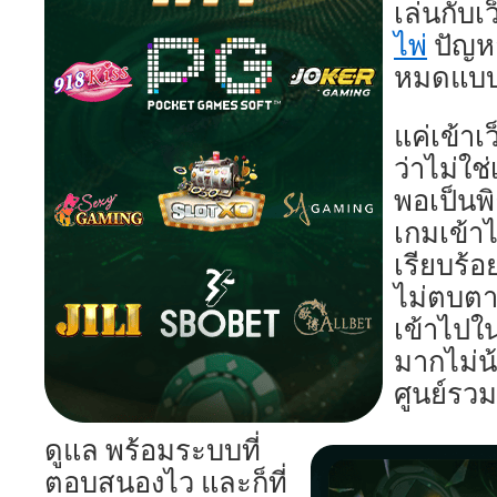
เล่นกับเ
ไพ่
ปัญห
หมดแบบ
แค่เข้า
ว่าไม่ใช
พอเป็นพิ
เกมเข้าไ
เรียบร้
ไม่ตบตา 
เข้าไปใน
มากไม่น้
ศูนย์รว
ดูแล พร้อมระบบที่
ตอบสนองไว และก็ที่