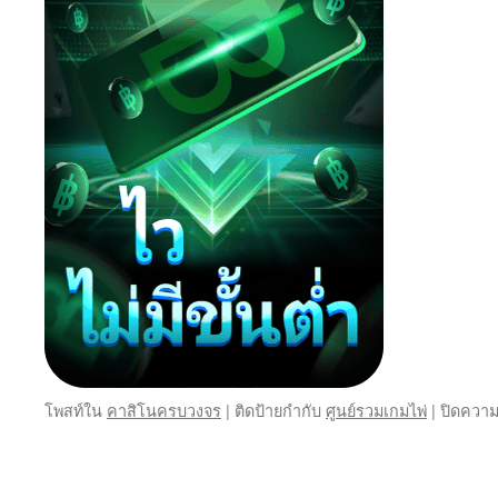
โพสท์ใน
คาสิโนครบวงจร
|
ติดป้ายกำกับ
ศูนย์รวมเกมไพ่
|
ปิดความ