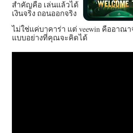
สำคัญคือ เล่นแล้วได้
เงินจริง ถอนออกจริง
ไม่ใช่แค่บาคาร่า แต่ veewin คืออาณา
แบบอย่างที่คุณจะคิดได้