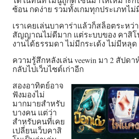
ได้ในทันที เมนูถูกดีไซน์มาให้เหมาะกั
ซ้อน กดง่าย รวมทั้งเกมทุกประเภทไม่
เราเคยเล่นบาคาร่าแล้วก็สล็อตระหว่า
สัญญาณไม่ดีมาก แต่ระบบของ คาสิโนค
งานได้ธรรมดา ไม่มีกระเด้ง ไม่มีหลุด
ความรู้สึกหลังเล่น veewin มา 2 สัปดาห
กลับไปเว็บไซต์เก่าอีก
สองอาทิตย์อาจ
ฟังมองไม่
มากมายสำหรับ
บางคน แต่ว่า
สำหรับคนที่เคย
เปลี่ยนเว็บคาสิ