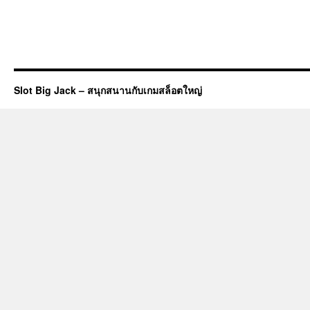
Slot Big Jack – สนุกสนานกับเกมสล็อตใหญ่