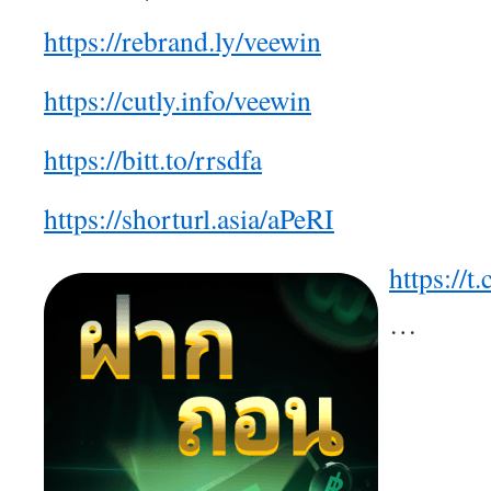
https://rebrand.ly/veewin
https://cutly.info/veewin
https://bitt.to/rrsdfa
https://shorturl.asia/aPeRI
https://
…