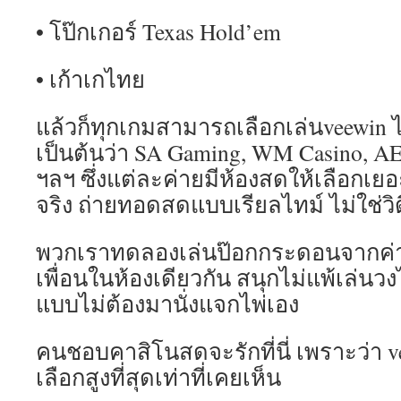
• โป๊กเกอร์ Texas Hold’em
• เก้าเกไทย
แล้วก็ทุกเกมสามารถเลือกเล่นveewin
เป็นต้นว่า SA Gaming, WM Casino, AE
ฯลฯ ซึ่งแต่ละค่ายมีห้องสดให้เลือกเย
จริง ถ่ายทอดสดแบบเรียลไทม์ ไม่ใช่ว
พวกเราทดลองเล่นป๊อกกระดอนจากค่า
เพื่อนในห้องเดียวกัน สนุกไม่แพ้เล่นวง
แบบไม่ต้องมานั่งแจกไพ่เอง
คนชอบคาสิโนสดจะรักที่นี่ เพราะว่า v
เลือกสูงที่สุดเท่าที่เคยเห็น