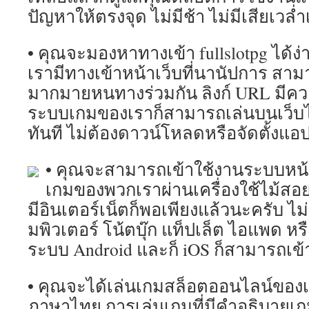
ปัญหาให้ตรงจุด ไม่มีช้า ไม่มีเสียเว
• คุณจะมองหาทางเข้า fullslotpg ได้ง
เรามีทางเข้าหน้าเว็บที่นานัปการ สา
มากมายหนทางร่วมกัน ลิงก์ URL มีค
ระบบเกมของเราก็สามารถเล่นบนเว็บไ
ทันที ไม่ต้องดาวน์โหลดหรือจัดตั้งแอป
• คุณจะสามารถเข้าใช้งานระบบหน้
เกมของพวกเราผ่านเครื่องใช้ไม้สอ
มีอินเตอร์เน็ตก็พอเพียงแล้วนะครับ ไม
มพิวเตอร์ โน้ตบุ๊ก แท็ปเล็ต ไอแพด หรื
ระบบ Android และก็ iOS ก็สามารถเข้
• คุณจะได้เล่นเกมสล็อตออนไลน์ของเรา
ภาษาไทย การเล่นเกมที่มีคำอธิบายเ