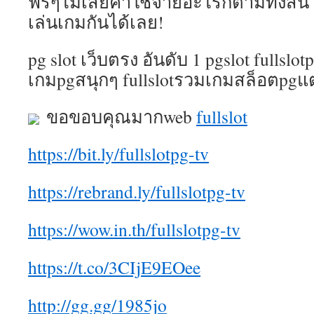
ฟรีๆไม่เสียค่าใช้จ่ายอะไรก็ตามทั้งส
เล่นเกมกันได้เลย!
pg slot เว็บตรง อันดับ 1 pgslot fullslo
เกมpgสนุกๆ fullslotรวมเกมสล็อตpgแต
ขอขอบคุณมากweb
fullslot
https://bit.ly/fullslotpg-tv
https://rebrand.ly/fullslotpg-tv
https://wow.in.th/fullslotpg-tv
https://t.co/3CIjE9EOee
http://gg.gg/1985jo