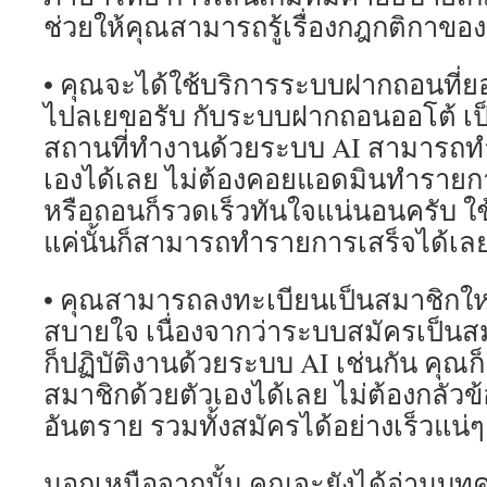
ช่วยให้คุณสามารถรู้เรื่องกฎกติกาของเ
• คุณจะได้ใช้บริการระบบฝากถอนที่ย
ไปลเยขอรับ กับระบบฝากถอนออโต้ เ
สถานที่ทำงานด้วยระบบ AI สามารถท
เองได้เลย ไม่ต้องคอยแอดมินทำรายกา
หรือถอนก็รวดเร็วทันใจแน่นอนครับ ใช้เ
แค่นั้นก็สามารถทำรายการเสร็จได้เล
• คุณสามารถลงทะเบียนเป็นสมาชิกใหม
สบายใจ เนื่องจากว่าระบบสมัครเป็น
ก็ปฏิบัติงานด้วยระบบ AI เช่นกัน คุ
สมาชิกด้วยตัวเองได้เลย ไม่ต้องกลัวข้อ
อันตราย รวมทั้งสมัครได้อย่างเร็วแน่ๆ
นอกเหนือจากนั้น คุณจะยังได้อ่านบทค