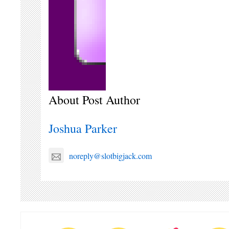
About Post Author
Joshua Parker
noreply@slotbigjack.com