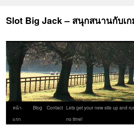
Slot Big Jack – สนุกสนานกับเก
ข้าม
หน้า
Blog
Contact
Lets get your new site up and ru
ไป
แรก
no time!
ยัง