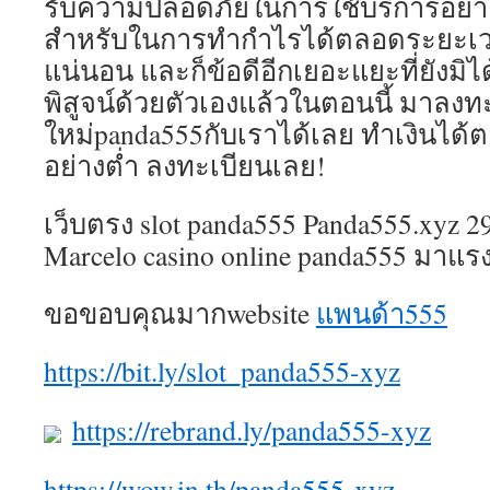
รับความปลอดภัยในการใช้บริการอย่าง
สำหรับในการทำกำไรได้ตลอดระยะเวลา
แน่นอน และก็ข้อดีอีกเยอะแยะที่ยังมิไ
พิสูจน์ด้วยตัวเองแล้วในตอนนี้ มาลงท
ใหม่panda555กับเราได้เลย ทำเงินได
อย่างต่ำ ลงทะเบียนเลย!
เว็บตรง slot panda555 Panda555.xyz 2
Marcelo casino online panda555 มาแรงท
ขอขอบคุณมากwebsite
แพนด้า555
https://bit.ly/slot_panda555-xyz
https://rebrand.ly/panda555-xyz
https://wow.in.th/panda555-xyz