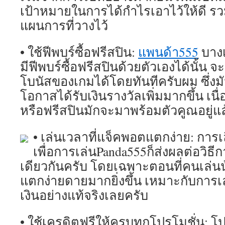
เป้าหมายในการได้กำไรเอาไว้ให้ดี รวมท
แผนการที่วางไว้
• ใช้ฟีพบร์ซื้อฟรีสปิน:
แพนด้า555
บางเ
มีฟีพบร์ซื้อฟรีสปินด้วยตัวเองได้นั้น 
โบนัสของเกมได้โดยทันทีครับผม ซึ่งม
โอกาสได้รับเงินรางวัลเพิ่มมากขึ้น เ
หรือฟรีสปินมักจะมาพร้อมตัวคูณอยู่แล
• เล่นเวลาที่แจ็คพอตแตกง่าย: การ
เพื่อการเล่นPanda555ก็ส่งผลต่อวิธ
เดียวกันครับ โดยเฉพาะตอนที่คนเล่
แตกง่ายดายมากยิ่งขึ้น เหมาะกับการเ
เงินอย่างแท้จริงเลยครับ
• ใช้เครดิตฟรีให้ครบทุกโปรโมชั่น: โ