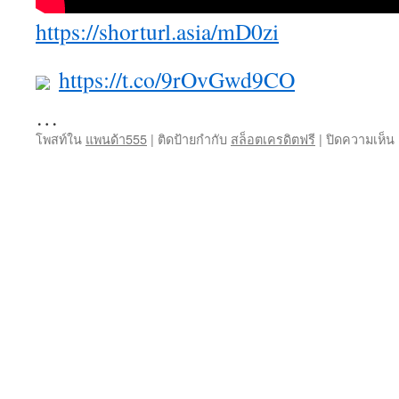
https://shorturl.asia/mD0zi
https://t.co/9rOvGwd9CO
…
โพสท์ใน
แพนด้า555
|
ติดป้ายกำกับ
สล็อตเครดิตฟรี
|
ปิดความเห็น
ป
ก
ไ
เ