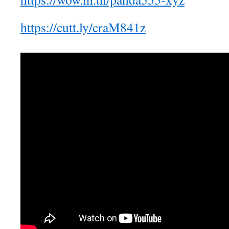
https://cutt.ly/craM841z