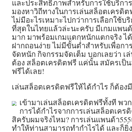
และประสิทธิภาพสำหรับการใช้บริการไ
มองหาวิถีทางในการเล่นสล็อตเครดิตฟร
ไม่มีอะไรเหมาะไปกว่าการเลือกใช้บริการ
ที่สุดในไทยแล้วล่ะนะครับ มีเกมแพนด
มาก มาพร้อมเกมแตกหนักแตกจริง ได้
ฝากถอนง่าย ไม่มีขั้นต่ำสำหรับเพื่อก
จัดหนัก กิจกรรมจัดเต็ม บอกเลยว่า เ
ต้อง สล็อตเครดิตฟรี แค่นั้น สมัครเป็
ฟรีได้เลย!
เล่นสล็อตเครดิตฟรีให้ได้กำไร ก็ต้องมี
เข้ามาเล่นสล็อตเครดิตฟรีทั้งที พวก
การได้กำไรจากการเล่นสล็อตเครดิต
สิครับผมจริงไหม? การเล่นแพนด้า555เป
ทำให้ท่านสามารถทำกำไรได้ และก็ยิ่