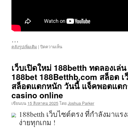
…
บน
คลังรูปเพิ่มเติม
|
ปิดความเห็น
เว็บ
แม่
สล็อต
เว็บเปิดใหม่ 188betth ทดลองเล่น
ใหม่
188bet 188Betthb.com สล็อต เว
ล่าสุด
Top
สล็อตแตกหนัก วันนี้ แจ็คพอตแตกร
10
by
casino online
Garfield
เขียนบน
15 สิงหาคม 2025
โดย
Joshua Parker
สล็อต
rayzubiri.com
188betth เว็บไซต์ตรง ที่กำลังมาแร
สล็อต
ง่ายทุกเกม !
เวป
ไซต์