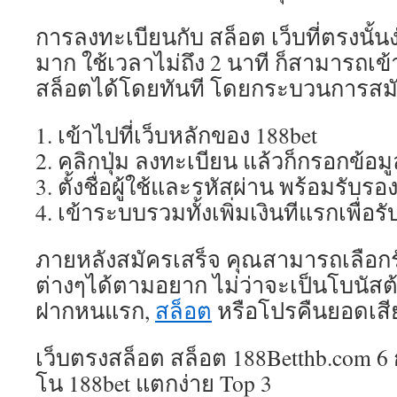
การลงทะเบียนกับ สล็อต เว็บที่ตรงนั้
มาก ใช้เวลาไม่ถึง 2 นาที ก็สามารถเข้า
สล็อตได้โดยทันที โดยกระบวนการสมัคร
1. เข้าไปที่เว็บหลักของ 188bet
2. คลิกปุ่ม ลงทะเบียน แล้วก็กรอกข้อม
3. ตั้งชื่อผู้ใช้และรหัสผ่าน พร้อมรับร
4. เข้าระบบรวมทั้งเพิ่มเงินทีแรกเพื่อร
ภายหลังสมัครเสร็จ คุณสามารถเลือกร
ต่างๆได้ตามอยาก ไม่ว่าจะเป็นโบนัสต
ฝากหนแรก,
สล็อต
หรือโปรคืนยอดเสี
เว็บตรงสล็อต สล็อต 188Betthb.com 6 ก
โน 188bet แตกง่าย Top 3