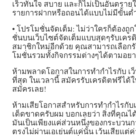
เร็วทันใจ สบาย และก็ไม่เป็นอันตราย
รายการฝากหรือถอนได้แบบไม่มีขั้นต่
• โปรโมชั่นจัดเต็ม: ไม่ว่าใครก็ต้อง
ชั่นบนเว็บไซต์จัดเต็มแบบสุดๆรับเครดิ
สมาชิกใหม่อีกด้วย คุณสามารถเลือกร
โมชั่นรวมทั้งกิจกรรมต่างๆได้ตามอย
ห้ามพลาดโอกาสในการทำกำไรกับ เว็
ที่สุด ในเวลานี้ สมัครรับเครดิตฟรีได้
สมัครเลย!
ห้ามเสียโอกาสสำหรับการทำกำไรกับเว็
เด็ดขาดครับผม บอกเลยว่า สิ่งที่คุณไ
มันเป็นเพียงแค่ส่วนหนึ่งของกระบวน
ตรงไม่ผ่านเอเย่นต์แค่นั้น เว้นเสียแต่ค่