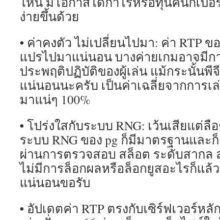
ไหน มีโอกาสได้กำไรหรือทุนคืนกี่เปอร
ง่ายขึ้นด้วย
• ค่าคงตัว ไม่เปลี่ยนไปมา: ค่า RTP ข
แปรไปมาแน่นอน บางค่ายเกมอาจมีก
ประพฤติปฏิบัติของผู้เล่น แม้กระนั้นพี
แน่นอนนะครับ เป็นค่าเฉลี่ยจากการเ
มาแน่ๆ 100%
• โปร่งใสกับระบบ RNG: เว้นเสียแต่ลือชื
ระบบ RNG ของ pg ก็มีมาตรฐานและก
ผ่านการตรวจสอบ สล็อต ระดับสากล สุ
ไม่มีการล็อกผลหรือล็อกยูสอะไรก็แล้ว
แน่นอนขอรับ
• อัปเดตค่า RTP ตรงกับเซิร์ฟเวอร์หลั