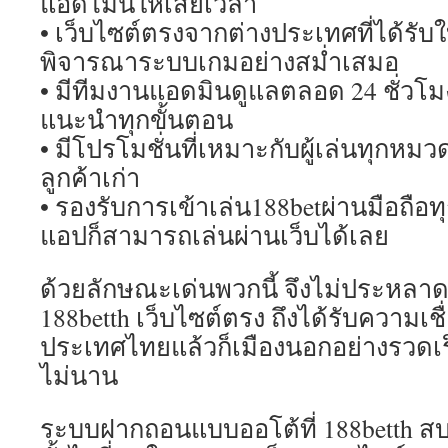
แอดไม่นให้เสียเวลา
• เว็บไซต์ตรงจากต่างประเทศที่ได้รับใบ
พิจารณาระบบเกมอย่างสม่ำเสมอ
• มีทีมงานแอดมินดูแลตลอด 24 ชั่วโม
แนะนำทุกขั้นตอน
• มีโปรโมชั่นที่เหมาะกับผู้เล่นทุกหมวดห
ลูกค้าเก่า
• รองรับการเข้าเล่น188betผ่านมือถือ
แอปก็สามารถเล่นผ่านเว็บได้เลย
ด้วยลักษณะเด่นพวกนี้ จึงไม่ประหลา
188betth เว็บไซต์ตรง ถึงได้รับความเชื
ประเทศไทยแล้วก็เมืองนอกอย่างรวด
ไม่นาน
ระบบฝากถอนแบบออโต้ที่ 188betth สบ