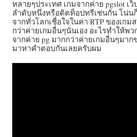
หลายๆประเทศ เกมจากค่าย pgslot เว็
ลำดับหนึ่งหรือติดท็อปทรีเช่นกัน โน่นก
จากทั่วโลกเชื่อใจในค่า RTP ของเกมส
กว่าค่ายเกมอื่นๆนั่นเอง อะไรทำให้พวก
จากค่าย pg มากกว่าค่ายเกมอื่นๆมาก
มาหาคำตอบกันเลยครับผม