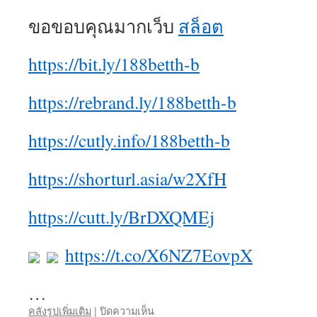
ขอขอบคุณมากเว็บ
สล็อต
https://bit.ly/188betth-b
https://rebrand.ly/188betth-b
https://cutly.info/188betth-b
https://shorturl.asia/w2XfH
https://cutt.ly/BrDXQMEj
https://t.co/X6NZ7EovpX
…
บน
คลังรูปเพิ่มเติม
|
ปิดความเห็น