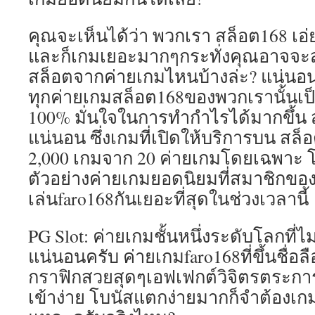
คุณจะเห็นได้ว่า พวกเรา สล็อต168 เอ่ย
และก็เกมเยอะมากๆกระทั่งคุณอาจจะสง
สล็อตจากค่ายเกมไหนบ้างล่ะ? แน่นอน
ทุกค่ายเกมสล็อต168ของพวกเรานั้นเป็น
100% มั่นใจในการทำกำไรได้มากขึ้น 
แน่นอน ซึ่งเกมที่เปิดให้บริการบน สล็อต
2,000 เกมจาก 20 ค่ายเกมโดยเฉพาะ โ
ตัวอย่างค่ายเกมยอดนิยมที่สมาชิกขอ
เล่นfaro168กันเยอะที่สุดในช่วงเวลานี้
PG Slot: ค่ายเกมชั้นหนึ่งระดับโลกที่ไม่
แน่นอนครับ ค่ายเกมfaro168ที่ขึ้นชื่อ
กราฟิกสวยสุดๆเอฟเฟกต์วิจิตรตระกา
เข้าง่าย โบนัสแตกง่ายมากก็จำต้องเกมจ