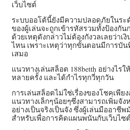
เว็บไซต์
ระบบออโต้นี้ยังมีความปลอดภัยในระดับ
ของผู้เล่นจะถูกเข้ารหัสรวมทั้งป้องก
ด้วยเหตุดังกล่าวไม่ต้องกังวลเลยว่า
ไหน เพราะเหตุว่าทุกขั้นตอนมีการบัน
เสมอ
แนวทางเล่นสล็อต 188betth อย่างไรใ
หลายครั้ง และได้กำไรทุกวี่ทุกวัน
การเล่นสล็อตไม่ใช่เรื่องของโชคเพียงอ
แนวทางเล็กๆน้อยๆซึ่งสามารถเพิ่มจั
อย่างเป็นจริงเป็นจัง ซึ่งผู้เล่นมืออาชีพม
สำหรับเพื่อการคิดแผนพนันกับเว็บไซต์