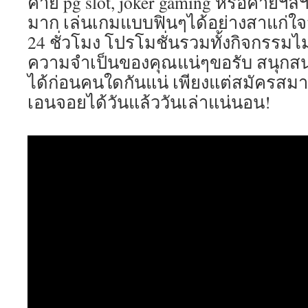
ค่าย pg slot, joker gaming หรือค่ายฯล
พอต
แตก
มาก เล่นเกมแบบฟินๆได้อย่างสาแก่ใจ
รัวๆ
24 ชั่วโมง โปรโมชั่นรวมทั้งกิจกรรมไม่
29
สิง
ความจำเป็นของคุณแน่ๆขอรับ สนุกส
หา
ได้ก่อนคนใดกันแน่ เพียงแต่สมัครสมาช
68
เอนจอยได้วันแล้ววันเล่าแน่นอน!
casino
online