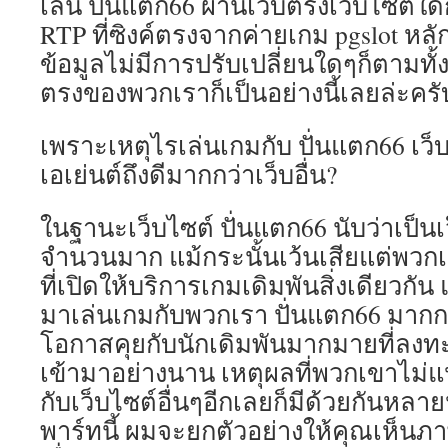
เล่น ปั่นแตก66 ผ่านเว็บตรงเว็บไซต์ใ
RTP ที่ซิงค์ตรงจากค่ายเกม pgslot ห
ข้อมูลไม่มีการปรับเปลี่ยนใดๆก็ตามทั้ง
ตรงของพวกเราก็เป็นอย่างนี้เลยล่ะคร
เพราะเหตุไรเล่นเกมกับ ปั่นแตก66 เว็
เอเย่นต์ถึงดีมากกว่าเว็บอื่น?
ในฐานะเว็บไซต์ ปั่นแตก66 นับว่าเป็นเว
จำนวนมาก แม้กระนั้นเว้นเสียแต่พวกเร
ที่เปิดให้บริการเกมเดิมพันสิ่งเดียวกั
มาเล่นเกมกับพวกเรา ปั่นแตก66 มากกว่
โอกาสคุยกับนักเดิมพันมากมายที่ลงท
เข้ามาอย่างนาน เหตุผลที่พวกเขาไม่แ
กับเว็บไซต์อื่นๆอีกเลยก็มีด้วยกันหล
พาร์ทนี้ ผมจะยกตัวอย่างให้คุณเห็นภา