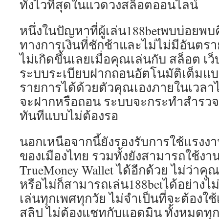
ทั้งไวที่สุดในแวดวงสล็อตออนไลน์
หนึ่งในปัญหาที่ผู้เล่น188betพบบ่อย
ทางการเงินที่ชักช้าและไม่ไม่มีอันตร
ไม่เกิดขึ้นเลยเมื่อคุณเล่นกับ สล็อต เว
ระบบระเบียบฝากถอนอัตโนมัติเต็มแบ
รายการได้ด้วยตัวคุณเองภายในเวลาไม่ถ
จะฝากหรือถอน ระบบจะกระทำสำรวจแ
ทันทีแบบไม่ต้องรอ
นอกเหนือจากนี้ยังรองรับการใช้แรงงาน
ของเมืองไทย รวมทั้งยังสามารถใช้งา
TrueMoney Wallet ได้อีกด้วย ไม่ว่าค
หรือไม่ก็สามารถเล่น188betได้อย่างไม่
เล่นทุกเพศทุกวัย ไม่จำเป็นที่จะต้องใ
สลิป ไม่ต้องแชทกับแอดมิน ทั้งหมดทุ