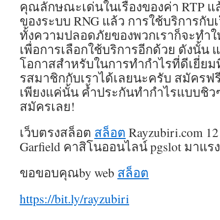
คุณลักษณะเด่นในเรื่องของค่า RTP แ
ของระบบ RNG แล้ว การใช้บริการกับเ
ทั้งความปลอดภัยของพวกเราก็จะทำใ
เพื่อการเลือกใช้บริการอีกด้วย ดังนั้น
โอกาสสำหรับในการทำกำไรที่ดีเยี่ยมที
รสมาชิกกับเราได้เลยนะครับ สมัครฟรี ใ
เพียงแค่นั้น ค้ำประกันทำกำไรแบบชิว
สมัครเลย!
เว็บตรงสล็อต
สล็อต
Rayzubiri.com 12
Garfield คาสิโนออนไลน์ pgslot มาแรงท
ขอขอบคุณby web
สล็อต
https://bit.ly/rayzubiri