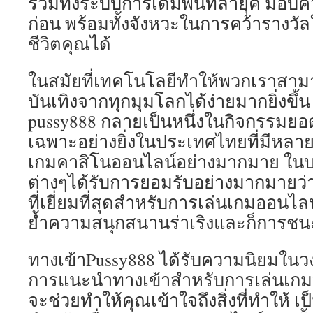
รวมทั้งระบบการเดิมพันที่ล้ำยุค มอบค
ก่อน พร้อมทั้งจังหวะในการคว้ารางวั
ชีวิตคุณได้
ในสมัยที่เทคโนโลยีทำให้พวกเราสาม
บันเทิงจากทุกมุมโลกได้ง่ายมากยิ่งขึ้
pussy888 กลายเป็นหนึ่งในกิจกรรมยอ
เฉพาะอย่างยิ่งในประเทศไทยที่มีหลา
เกมคาสิโนออนไลน์อย่างมากมาย ใ
ต่างๆได้รับการยอมรับอย่างมากมายว่าเ
ที่เยี่ยมที่สุดสำหรับการเล่นเกมออนไ
ย้ำความสนุกสนานร่าเริงและก็การชน
ทางเข้าPussy888 ได้รับความนิยมในว
การแนะนำทางเข้าสำหรับการเล่นเกมบ
จะช่วยทำให้คุณเข้าใจถึงสิ่งที่ทำให้ เป