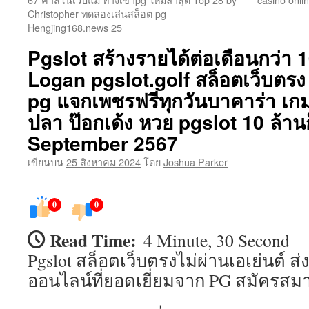
Christopher ทดลองเล่นสล็อต pg
เนื้อหา
Hengjing168.news 25
Pgslot สร้างรายได้ต่อเดือนกว่า
Logan pgslot.golf สล็อตเว็บตรง
pg แจกเพชรฟรีทุกวันบาคาร่า เกม
ปลา ป๊อกเด้ง หวย pgslot 10 ล้าน
September 2567
เขียนบน
25 สิงหาคม 2024
โดย
Joshua Parker
0
0
Read Time:
4 Minute, 30 Second
Pgslot สล็อตเว็บตรงไม่ผ่านเอเย่นต์ 
ออนไลน์ที่ยอดเยี่ยมจาก PG สมัครสมาชิ