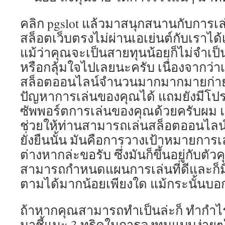
คลิก pgslot แล้วมาสนุกสนานกับการเ
สล็อตเว็บตรงไม่ผ่านเอเย่นต์กับเราได้เ
แม้ว่าคุณจะเป็นสายทุนน้อยก็ไม่จำเป็
หรือกลุ้มใจไปเลยนะครับ เนื่องจากว่า
สล็อตออนไลน์จำนวนมากมากมายก่า
ปัญหาการเล่นของคุณได้ แถมยังมีโปรโ
ซัพพอร์ตการเล่นของคุณด้วยครับผม แต
ช่วยให้ท่านสามารถเล่นสล็อตออนไลน์
ยั่งยืนนั้น มันคือการวางเป้าหมายการเ
ต่างหากล่ะขอรับ ซึ่งมันก็ขึ้นอยู่กับตั
สามารถกำหนดแผนการเล่นที่ดีและก็มี
ตามได้มากน้อยเพียงใด แม้กระนั้นบอ
ถ้าหากคุณสามารถทำเป็นล่ะก็ ทำกำไร
มาชี้แนะ 3 ทริคในการลงทุนแบบง่ายๆ