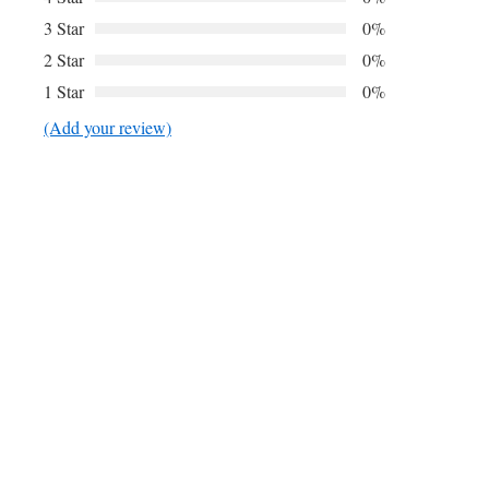
3 Star
0%
2 Star
0%
1 Star
0%
(Add your review)