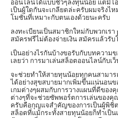
ออนไลน์ได้แบบชิวๆลงทุนน้อย แต่มีโ
เป็นผู้ใดกันจะเกลียดล่ะครับผมจริงไห
โมชั่นที่เหมาะกับตนเองด้วยนะครับ
ลงทะเบียนเป็นสมาชิกใหม่กับพวกเรา pgs
สมัครฟรีไม่ต้องจ่ายเงิน สมัครแล้วรับ
เป็นอย่างไรกันบ้างขอรับกับบทความข
เลยว่า การมาเล่นสล็อตออนไลน์กับเว
จะช่วยทำให้สายทุนน้อยทุกคนสามาร
ได้อย่างสุขสบายมากเพิ่มขึ้นแน่นอนข
เกมต่างๆผสมกับการวางแผนที่ดีของคุ
ต่างๆที่จะช่วยซัพพอร์ตการเล่นของคุณ 
ครับคือกุญแจสำคัญของการเป็นผู้พิชิ
สล็อตที่แม้กระทั้งสายทุนน้อยก็ทำเป็