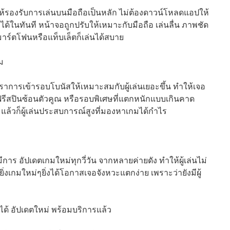
ให้รองรับการเล่นบนมือถือเป็นหลัก ไม่ต้องดาวน์โหลดแอปให้
นุกได้ในทันที หน้าจอถูกปรับให้เหมาะกับมือถือ เล่นลื่น ภาพชัด
มาร์ตโฟนหรือแท็บเล็ตก็เล่นได้สบาย
ม
าการเข้ารอบโบนัสให้เหมาะสมกับผู้เล่นเยอะขึ้น ทำให้เจอ
ีฟรีสปินซ้อนตัวคูณ หรือรอบพิเศษที่แตกหนักแบบเกินคาด
่ม แล้วก็ผู้เล่นประสบการณ์สูงที่มองหาเกมได้กำไร
การ อัปเดตเกมใหม่ทุกวี่วัน จากหลายค่ายดัง ทำให้ผู้เล่นไม่
 ยิ่งเกมใหม่ๆยิ่งได้โอกาสเจอจังหวะแตกง่าย เพราะว่ายังมีผู้
ด้ อัปเดตใหม่ พร้อมบริการแล้ว