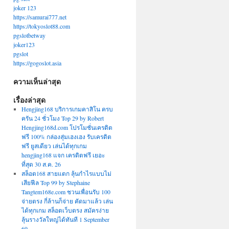
joker 123
https://samurai777.net
https://tokyoslot88.com
pgslotbetway
joker123
pgslot
https://gogoslot.asia
ความเห็นล่าสุด
เรื่องล่าสุด
Hengjing168 บริการเกมคาสิโน ครบ
ครัน 24 ชั่วโมง Top 29 by Robert
Hengjing168d.com โปรโมชั่นเครดิต
ฟรี 100% กล่องสุ่มเฮงเฮง รับเครดิต
ฟรี ยูสเดียว เล่นได้ทุกเกม
hengjing168 แจก เครดิตฟรี เยอะ
ที่สุด 30 ส.ค. 26
สล็อต168 สายแตก ลุ้นกำไรแบบไม่
เสียฟีล Top 99 by Stephaine
Tangtem168e.com ชวนเพื่อนรับ 100
จ่ายตรง กี่ล้านก็จ่าย คัดมาแล้ว เล่น
ได้ทุกเกม สล็อตเว็บตรง สมัครง่าย
ลุ้นรางวัลใหญ่ได้ทันที 1 September
69