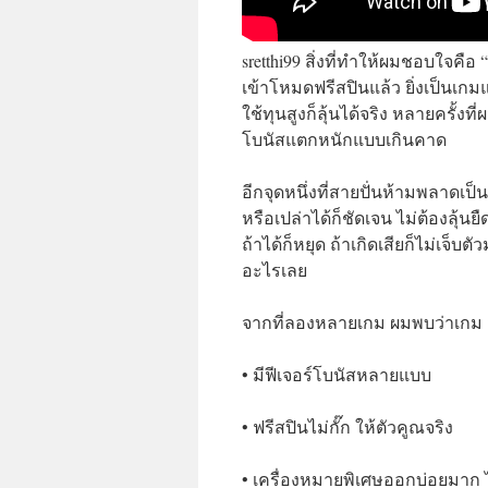
sretthi99 สิ่งที่ทำให้ผมชอบใจคื
เข้าโหมดฟรีสปินแล้ว ยิ่งเป็นเกม
ใช้ทุนสูงก็ลุ้นได้จริง หลายครั้ง
โบนัสแตกหนักแบบเกินคาด
อีกจุดหนึ่งที่สายปั่นห้ามพลาดเ
หรือเปล่าได้ก็ชัดเจน ไม่ต้องลุ้น
ถ้าได้ก็หยุด ถ้าเกิดเสียก็ไม่เจ็บ
อะไรเลย
จากที่ลองหลายเกม ผมพบว่าเกม สล็
• มีฟีเจอร์โบนัสหลายแบบ
• ฟรีสปินไม่กั๊ก ให้ตัวคูณจริง
• เครื่องหมายพิเศษออกบ่อยมาก