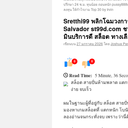
ปรึกษา 24 ช.ม. ทุนน้อย ถอนหนัก pussy888w
เนื้อหา
ลงทุน ให้กำไรงาม Top 30 by Irvin
Sretthi99 พลิกโฉมวงกา
Salvador st99d.com ชวน
มินบริการดี สล็อต ทางเ
เขียนบน
27 มกราคม 2026
โดย
Joshua Par
0
0
Read Time:
5 Minute, 36 Sec
สล็อต สายปั่นห้ามพลาด แตกห
ง่าย จบเร็ว
ผมในฐานะผู้ที่อยู่กับ สล็อต สายป
มองหาเกมสล็อตที่ แตกหนัก โบนัสถ
ลองอ่านจนกระทั่งจบ เพราะว่านี่