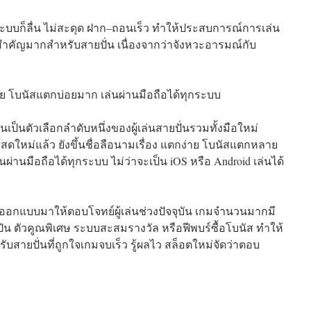
า ระบบก็ลื่น ไม่สะดุด ฝาก–ถอนเร็ว ทำให้ประสบการณ์การเล่น
ี้สำคัญมากสำหรับสายปั่น เนื่องจากว่าจังหวะอารมณ์กับ
าย โบนัสแตกบ่อยมาก เล่นผ่านมือถือได้ทุกระบบ
เป็นตัวเลือกลำดับหนึ่งของผู้เล่นสายปั่นรวมทั้งมือใหม่
ดใหม่แล้ว ยังขึ้นชื่อลือนามเรื่อง แตกง่าย โบนัสแตกหลาย
นผ่านมือถือได้ทุกระบบ ไม่ว่าจะเป็น iOS หรือ Android เล่นได้
ออกแบบมาให้ตอบโจทย์ผู้เล่นช่วงปัจจุบัน เกมจำนวนมากมี
ิน ตัวคูณพิเศษ ระบบสะสมรางวัล หรือฟีพบร์ซื้อโบนัส ทำให้
รับสายปั่นที่ถูกใจเกมจบเร็ว รู้ผลไว สล็อตใหม่จัดว่าตอบ