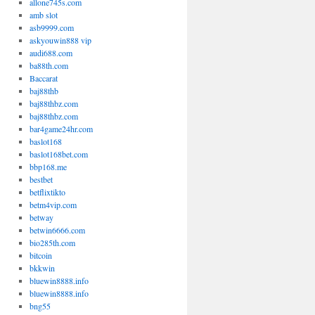
allone745s.com
amb slot
asb9999.com
askyouwin888 vip
audi688.com
ba88th.com
Baccarat
baj88thb
baj88thbz.com
baj88thbz.com
bar4game24hr.com
baslot168
baslot168bet.com
bbp168.me
bestbet
betflixtikto
betm4vip.com
betway
betwin6666.com
bio285th.com
bitcoin
bkkwin
bluewin8888.info
bluewin8888.info
bng55