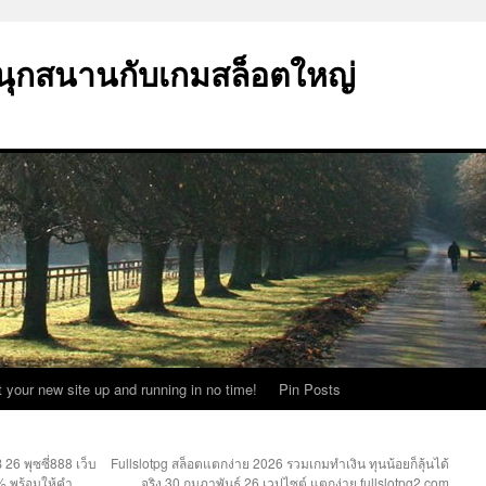
สนุกสนานกับเกมสล็อตใหญ่
t your new site up and running in no time!
Pin Posts
6 พุซซี่888 เว็บ
Fullslotpg สล็อตแตกง่าย 2026 รวมเกมทำเงิน ทุนน้อยก็ลุ้นได้
% พร้อมให้คำ
จริง 30 กุมภาพันธ์ 26 เวปไซต์ แตกง่าย fullslotpg2.com