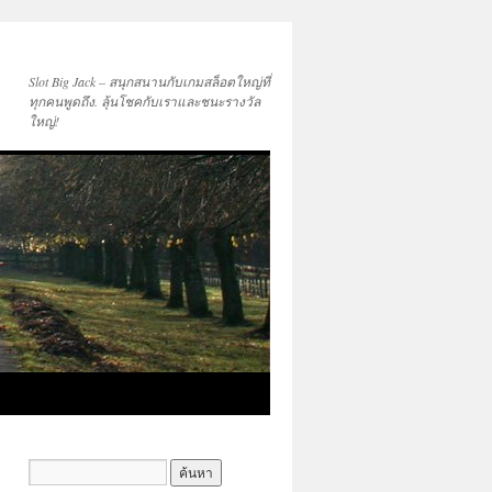
Slot Big Jack – สนุกสนานกับเกมสล็อตใหญ่ที่
ทุกคนพูดถึง. ลุ้นโชคกับเราและชนะรางวัล
ใหญ่!