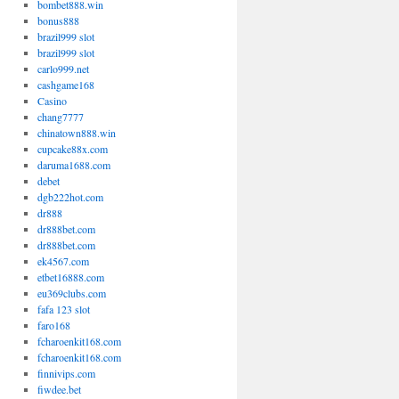
bombet888.win
bonus888
brazil999 slot
brazil999 slot
carlo999.net
cashgame168
Casino
chang7777
chinatown888.win
cupcake88x.com
daruma1688.com
debet
dgb222hot.com
dr888
dr888bet.com
dr888bet.com
ek4567.com
etbet16888.com
eu369clubs.com
fafa 123 slot
faro168
fcharoenkit168.com
fcharoenkit168.com
finnivips.com
fiwdee.bet