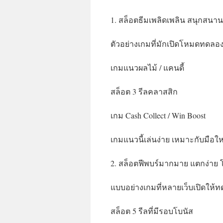
1. สล็อตธีมเพลิดเพลิน สนุกสนานแ
ตัวอย่างเกมที่มักเปิดโหมดทดลอง
เกมแนวผลไม้ / แคนดี้
สล็อต 3 รีลคลาสสิก
เกม Cash Collect / Win Boost
เกมแนวนี้เล่นง่าย เหมาะกับมือใ
2. สล็อตฟีพบร์มากมาย แตกง่าย 
แบบอย่างเกมที่หลายเว็บเปิดให้ท
สล็อต 5 รีลที่มีรอบโบนัส