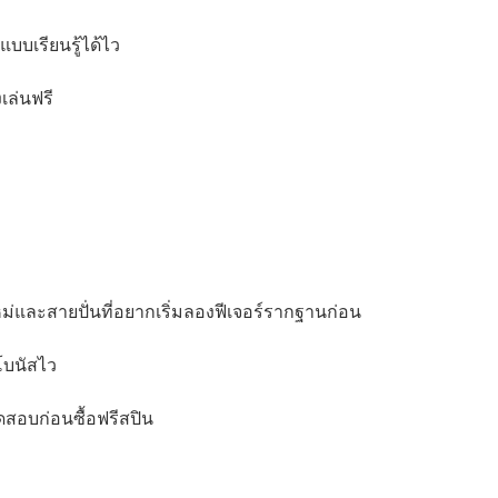
บบเรียนรู้ได้ไว
เล่นฟรี
หม่และสายปั่นที่อยากเริ่มลองฟีเจอร์รากฐานก่อน
โบนัสไว
ดสอบก่อนซื้อฟรีสปิน