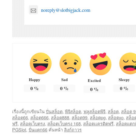
noreply@slotbigjack.com
Happy
Sad
Sleepy
Excited
0
%
0
%
0
%
0
%
เรื่องนี้ถูกเขียนใน
ปั่นสล็อต
,
พีจีสล็อต
,
ฟลูสล็อตพีจี
,
สล็อต
,
สล็อต 9
สล็อต66
,
สล็อต666
,
สล็อต888
,
สล็อต99
,
สล็อตpg
,
สล็อตxo
,
สล็อต
ฟรี
,
สล็อตเว็บตรง
,
สล็อตเว็บตรง 168
,
สล็อตเเครดิตฟรี
,
สล็อตแตกด
PGSlot
,
ปั่นแตก66
คั่นหน้า
ลิงก์ถาวร