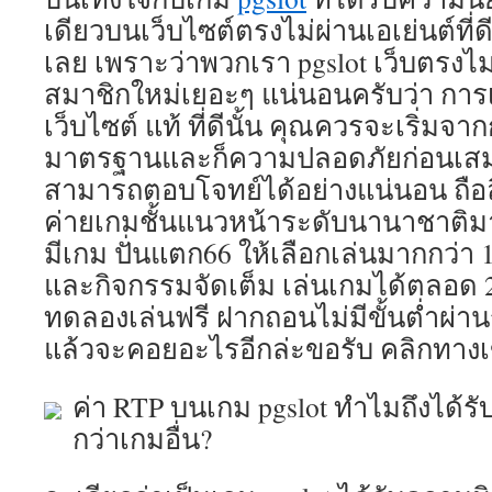
เดียวบนเว็บไซต์ตรงไม่ผ่านเอเย่นต์ที่ดีเย
เลย เพราะว่าพวกเรา pgslot เว็บตรงไม่
สมาชิกใหม่เยอะๆ แน่นอนครับว่า การเ
เว็บไซต์ แท้ ที่ดีนั้น คุณควรจะเริ่มจาก
มาตรฐานและก็ความปลอดภัยก่อนเสมอ
สามารถตอบโจทย์ได้อย่างแน่นอน ถือล
ค่ายเกมชั้นแนวหน้าระดับนานาชาติมา
มีเกม ปั่นแตก66 ให้เลือกเล่นมากกว่า 
และกิจกรรมจัดเต็ม เล่นเกมได้ตลอด 2
ทดลองเล่นฟรี ฝากถอนไม่มีขั้นต่ำผ่า
แล้วจะคอยอะไรอีกล่ะขอรับ คลิกทางเ
ค่า RTP บนเกม pgslot ทำไมถึงได้ร
กว่าเกมอื่น?