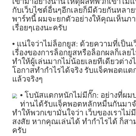
เข้ามาอย่างนาน เหตุผลที่พวกเขาไม่แ
กับเว็บไซต์อื่นๆอีกเลยก็มีด้วยกันหล
พาร์ทนี้ ผมจะยกตัวอย่างให้คุณเห็นภา
เรื่อยๆเองนะครับ
• แน่ใจว่าไม่ล็อกยูส: ด้วยความที่เป็นเ
เรื่องของการล็อกยูสหรือล็อกผลก็เลยไม
ทำให้ผู้เล่นมากไม่น้อยเลยทีเดียวต่างไ
โอกาสทำกำไรได้จริง รับแจ็คพอตแตก
แล้วจริงๆ
• โบนัสแตกหนักไม่มีกั๊ก: อย่างที่ผ
ท่านได้รับแจ็คพอตหลักหมื่นกัน
ทำให้พวกเขามั่นใจว่า เว็บของเราไม่มี
สงสัย หากคุณเล่นได้ ทำกำไรได้ ก็ส
ครับ