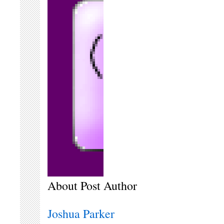
About Post Author
Joshua Parker